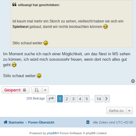
stiloangi hat geschrieben:
Ist kaum mal mehr ein Storch zu sehen, vielleicht haben sie sich ein
Spielnest
gebaut, damit wir nichts beobachten können
Stilo schaut weiter
Im Moment suche ich nach einer Möglichkeit, um das Nest in MS sehen
zu können, ich würd mich sosososehr freuen, wenn dort noch alles gut
geht
Stilo schaut weiter
Gesperrt
Seite
1
von
14
1
2
3
4
5
14
Nächste
209 Beiträge
…
Gehe zu
Startseite
Foren-Übersicht
Alle Zeiten sind
UTC+02:00
Powered by
phpBB
® Forum Software © phpBB Limited