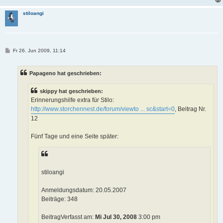
g
stiloangi
B
Fr 26. Jun 2009, 11:14
e
i
t
Papageno hat geschrieben:
r
a
g
skippy hat geschrieben:
Erinnerungshilfe extra für Stilo:
http://www.storchennest.de/forum/viewto ... sc&start=0
, Beitrag Nr.
12
Fünf Tage und eine Seite später:
stiloangi
Anmeldungsdatum: 20.05.2007
Beiträge: 348
BeitragVerfasst am:
Mi Jul 30, 2008
3:00 pm