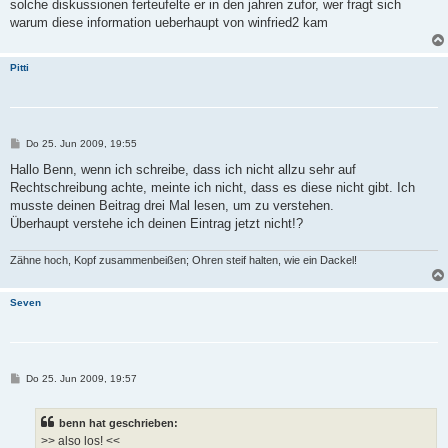
solche diskussionen ferteufelte er in den jahren zufor, wer fragt sich
warum diese information ueberhaupt von winfried2 kam
Pitti
B
Do 25. Jun 2009, 19:55
e
i
Hallo Benn, wenn ich schreibe, dass ich nicht allzu sehr auf
t
Rechtschreibung achte, meinte ich nicht, dass es diese nicht gibt. Ich
r
a
musste deinen Beitrag drei Mal lesen, um zu verstehen.
g
Überhaupt verstehe ich deinen Eintrag jetzt nicht!?
Zähne hoch, Kopf zusammenbeißen; Ohren steif halten, wie ein Dackel!
Seven
B
Do 25. Jun 2009, 19:57
e
i
t
benn hat geschrieben:
r
a
>> also los! <<