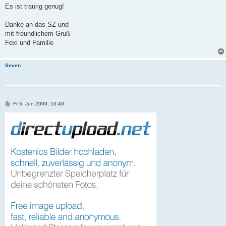
Es ist traurig genug!
Danke an das SZ und
mit freundlichem Gruß
Fexi und Familie
Seven
B
Fr 5. Jun 2009, 16:49
e
i
t
r
a
g