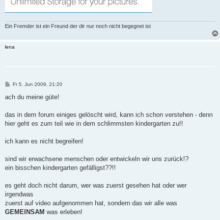
Ein Fremder ist ein Freund der dir nur noch nicht begegnet ist
lena
B
Fr 5. Jun 2009, 21:20
e
i
ach du meine güte!
t
r
a
das in dem forum einiges gelöscht wird, kann ich schon verstehen - denn
g
hier geht es zum teil wie in dem schlimmsten kindergarten zu!!
ich kann es nicht begreifen!
sind wir erwachsene menschen oder entwickeln wir uns zurück!?
ein bisschen kindergarten gefälligst??!!
es geht doch nicht darum, wer was zuerst gesehen hat oder wer
irgendwas
zuerst auf video aufgenommen hat, sondern das wir alle was
GEMEINSAM
was erleben!