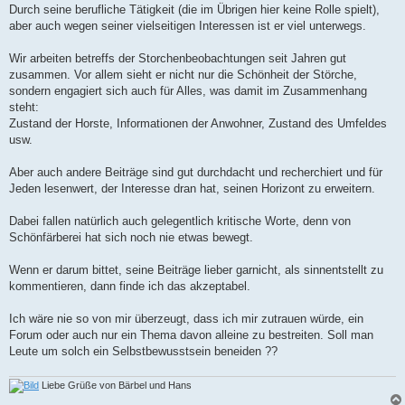
a
Durch seine berufliche Tätigkeit (die im Übrigen hier keine Rolle spielt),
g
aber auch wegen seiner vielseitigen Interessen ist er viel unterwegs.
Wir arbeiten betreffs der Storchenbeobachtungen seit Jahren gut
zusammen. Vor allem sieht er nicht nur die Schönheit der Störche,
sondern engagiert sich auch für Alles, was damit im Zusammenhang
steht:
Zustand der Horste, Informationen der Anwohner, Zustand des Umfeldes
usw.
Aber auch andere Beiträge sind gut durchdacht und recherchiert und für
Jeden lesenwert, der Interesse dran hat, seinen Horizont zu erweitern.
Dabei fallen natürlich auch gelegentlich kritische Worte, denn von
Schönfärberei hat sich noch nie etwas bewegt.
Wenn er darum bittet, seine Beiträge lieber garnicht, als sinnentstellt zu
kommentieren, dann finde ich das akzeptabel.
Ich wäre nie so von mir überzeugt, dass ich mir zutrauen würde, ein
Forum oder auch nur ein Thema davon alleine zu bestreiten. Soll man
Leute um solch ein Selbstbewusstsein beneiden ??
Liebe Grüße von Bärbel und Hans