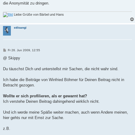
die Anonymität zu dringen.
Liebe Grüße von Bärbel und Hans
stiloangi
B
Fr 26. Jun 2009, 12:55
e
i
@ Skippy
t
r
a
Du täuschst Dich und unterstellst mir Sachen, die nicht wahr sind.
g
Ich habe die Beiträge von Winfried Böhmer für Deinen Beitrag nicht in
Betracht gezogen.
Wollte er sich profilieren, als er gewarnt hat?
Ich verstehe Deinen Beitrag dahingehend wirklich nicht.
Und ich werde meine Späße weiter machen, auch wenn Andere meinen,
hier gehts nur mit Ernst zur Sache.
z.B.