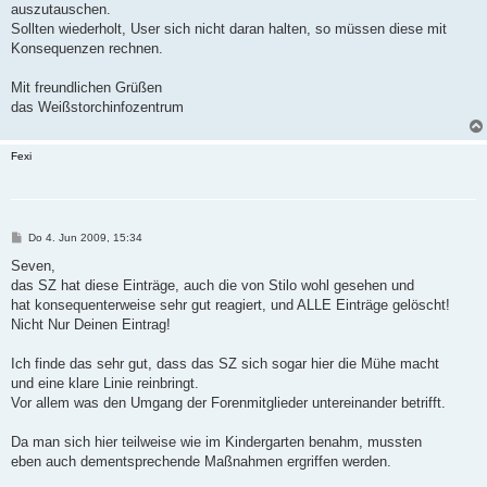
auszutauschen.
Sollten wiederholt, User sich nicht daran halten, so müssen diese mit
Konsequenzen rechnen.
Mit freundlichen Grüßen
das Weißstorchinfozentrum
Fexi
B
Do 4. Jun 2009, 15:34
e
i
Seven,
t
das SZ hat diese Einträge, auch die von Stilo wohl gesehen und
r
a
hat konsequenterweise sehr gut reagiert, und ALLE Einträge gelöscht!
g
Nicht Nur Deinen Eintrag!
Ich finde das sehr gut, dass das SZ sich sogar hier die Mühe macht
und eine klare Linie reinbringt.
Vor allem was den Umgang der Forenmitglieder untereinander betrifft.
Da man sich hier teilweise wie im Kindergarten benahm, mussten
eben auch dementsprechende Maßnahmen ergriffen werden.