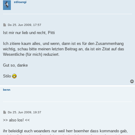
stiloangi
B
Do 25. Jun 2009, 17:57
e
i
Ist mir nur lieb und recht, Pitti
t
r
a
Ich zitiere kaum alles, und wenn, dann ist es für den Zusammenhang
g
wichtig, schau bitte meinen letzten Beitrag an, da ist ein Zitat auf das
Wesentliche (für mich) reduziert.
Gut so, danke
Stilo
benn
B
Do 25. Jun 2009, 19:37
e
i
>> also los! <<
t
r
a
ihr beleidigt euch woanders nur weil herr boemher dass kommando gab,
g