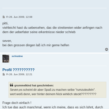
B
Fr 26. Jun 2009, 12:08
e
i
pitti,
t
viehleicht hast du uebersehen, das die streitereien wider anfingen nach
r
a
dem der ueberfater seine erkentnisse nieder schrieb
g
seven,
bei den grossen dingen laß ich mir gerne helfen
schratine
Profil ??????????
B
Fr 26. Jun 2009, 12:21
e
i
t
grummelkind hat geschrieben:
r
a
Seven,es scheint dir aber Spaß zu machen selbe "rumzuteufeln".
g
wert weiß denn, wer hinter deinem Nick wirklich steckt?????????
Frage doch einfach !
Ich tue das auch manchmal, wenn ich meine, dass es sich lohnt, durch