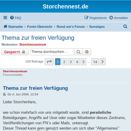
Storchennest.de
FAQ
Registrieren
Anmelden
S
Startseite
Foren-Übersicht
Rund um's Forum
Sonstiges
u
Thema zur freien Verfügung
c
Moderator:
Storchenzentrum
h
Suche
Erweiterte Suche
Gesperrt
e
Seite
1
von
14
1
2
3
4
5
14
Nächste
209 Beiträge
…
Storchenzentrum
Forenverwalter
Thema zur freien Verfügung
B
Do 4. Jun 2009, 12:54
e
i
Liebe Storchenfans,
t
r
a
wie schon mehrfach von uns mitgeteilt wurde, sind
persönliche
g
Beleidigungen, Angriffe auf User oder sogar Mitarbeiter dieses Zentrums,
Veröffentlichungen von PN´s oder Mails, untersagt.
Dieser Thread kann gern genutzt werden um sich über "Allgemeines"