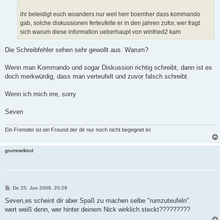
g
ihr beleidigt euch woanders nur weil herr boemher dass kommando
gab, solche diskussionen ferteufelte er in den jahren zufor, wer fragt
sich warum diese information ueberhaupt von winfried2 kam
Die Schreibfehler sehen sehr gewollt aus. Warum?
Wenn man Kommando und sogar Diskussion richtig schreibt, dann ist es
doch merkwürdig, dass man verteufelt und zuvor falsch schreibt.
Wenn ich mich irre, sorry
Seven
Ein Fremder ist ein Freund der dir nur noch nicht begegnet ist
grummelkind
B
Do 25. Jun 2009, 20:29
e
i
Seven,es scheint dir aber Spaß zu machen selbe "rumzuteufeln".
t
wert weiß denn, wer hinter deinem Nick wirklich steckt?????????
r
a