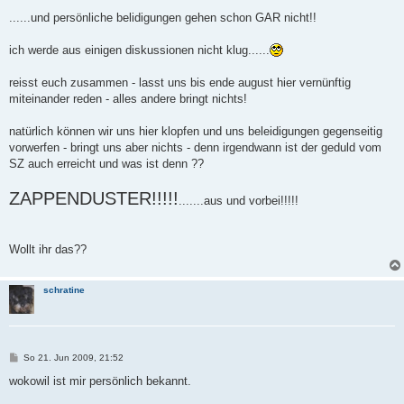
......und persönliche belidigungen gehen schon GAR nicht!!
ich werde aus einigen diskussionen nicht klug......
reisst euch zusammen - lasst uns bis ende august hier vernünftig
miteinander reden - alles andere bringt nichts!
natürlich können wir uns hier klopfen und uns beleidigungen gegenseitig
vorwerfen - bringt uns aber nichts - denn irgendwann ist der geduld vom
SZ auch erreicht und was ist denn ??
ZAPPENDUSTER!!!!!
.......aus und vorbei!!!!!
Wollt ihr das??
schratine
B
So 21. Jun 2009, 21:52
e
i
wokowil ist mir persönlich bekannt.
t
r