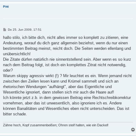
Pitti
B
Do 25. Jun 2009, 17:51
e
i
hallo stilo, ich bitte dich, nicht alles immer so komplett zu zitieren, eine
t
Andeutung, worauf du dich ganz allgemein beziehst, wenn du nur einen
r
a
bestimmten Beitrag meinst, reicht doch. Die Seiten werden ellenlang und
g
unübersichtlich!
Die Zitate dürfen natürlich nie sinnentstellend sein. Aber wenn es so kurz
nach dem Beitrag folgt, ist doch ein komplettes Zitrat nicht notwendig,
oder?
Warum skippy agressiv wirkt (!) ? Mir leuchtet es ein. Wenn jemand nicht
zwischen den Zeilen lesen kann und Krümel sammelt und sich an
rhetorischen Wendungen "aufhängt", aber das Eigentliche und
Wesentliche ignoriert, dann stellen sich mir auch die Haare auf!
Ich könnte jetzt z.b. in dem gewissen Beitrag eine Rechtschreibkorrektur
vornehmen, aber das ist unwesentlich, also ignoriere ich es. Andere
können Banalitäten und Wesentliches eben nicht unterscheiden. Das ist
bitter schade.
Zähne hoch, Kopf zusammenbeißen; Ohren steif halten, wie ein Dackel!