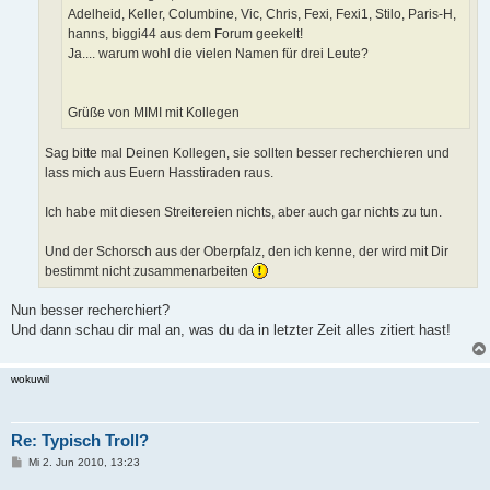
Adelheid, Keller, Columbine, Vic, Chris, Fexi, Fexi1, Stilo, Paris-H,
hanns, biggi44 aus dem Forum geekelt!
Ja.... warum wohl die vielen Namen für drei Leute?
Grüße von MIMI mit Kollegen
Sag bitte mal Deinen Kollegen, sie sollten besser recherchieren und
lass mich aus Euern Hasstiraden raus.
Ich habe mit diesen Streitereien nichts, aber auch gar nichts zu tun.
Und der Schorsch aus der Oberpfalz, den ich kenne, der wird mit Dir
bestimmt nicht zusammenarbeiten
Nun besser recherchiert?
Und dann schau dir mal an, was du da in letzter Zeit alles zitiert hast!
wokuwil
Re: Typisch Troll?
B
Mi 2. Jun 2010, 13:23
e
i