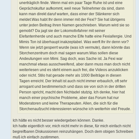
unerträglich finde. Wenn mal ein paar Tage Ruhe ist und eine
Geprächskultur aufkommt, weil neue Teilnehmer da sind, dann
kann man direkt daruf warten, dass einer der Stänkerer sich
meldet.Was habt Ihr denn immer mit der Fexi? Sie hat übrigens
unter jeden Beitrag ihren Namen geschrieben. Warum wird sie so
gemobt? Da jagt sie der Lokomotivfahrer mit seiner
Elefantenherde und auch manche Elfe hatte eine Fexiallergie. Und
Mimis Ton ist überhaupt inakzeptabel. Was werft Ihr ihr denn vor?
Wenn sie jetzt gesperrt wurde (was ich vermute), dann könnte das
Storchenzentrum doch mal sagen warum.Was sollen diese
Andeutungen von Mimi. Sag doch, was Sache ist. Ja Fexi war
manchmal etwas ausschweifend, aber dann muss man doch nicht
weiterlesen und es steht einem auch frei, die Videos anzuklicken
oder nicht. Stilo hat gerade mehr als 1000 Beiträge in diesen
Tagen erreicht. Der Inhalt ist auch nicht immer erbaulich, oft sehr
arrogant und bestimmerisch und dass sie von sich in der dritten
Person spricht, macht den Nichtadel stutzig. Ich denke, hier hat
manch einer psychische Probleme, aber das Forum hat nur
Moderatoren und keine Therapeuten. Allen, die sich für die
Storchenaufzucht interessieren wünsche ich weiterhin viel Freude.
Ich hätte es nicht besser wiedergeben können. Danke.
Ich hatte eigentlich vor, mich nicht mehr in diese, für mich einfach nicht
begreifbaren Diskussionen reinzuhängen. Doch dem obigen Schreiben
muß ich einfach zustimmen.