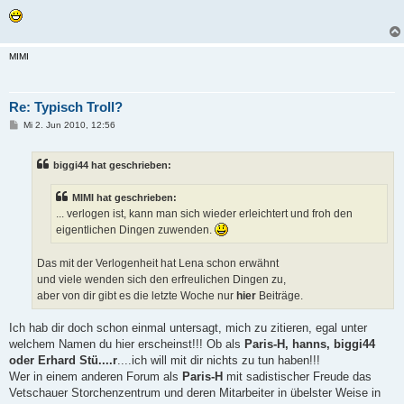
MIMI
Re: Typisch Troll?
B
Mi 2. Jun 2010, 12:56
e
i
t
biggi44 hat geschrieben:
r
a
g
MIMI hat geschrieben:
... verlogen ist, kann man sich wieder erleichtert und froh den
eigentlichen Dingen zuwenden.
Das mit der Verlogenheit hat Lena schon erwähnt
und viele wenden sich den erfreulichen Dingen zu,
aber von dir gibt es die letzte Woche nur
hier
Beiträge.
Ich hab dir doch schon einmal untersagt, mich zu zitieren, egal unter
welchem Namen du hier erscheinst!!! Ob als
Paris-H, hanns, biggi44
oder Erhard Stü....r
....ich will mit dir nichts zu tun haben!!!
Wer in einem anderen Forum als
Paris-H
mit sadistischer Freude das
Vetschauer Storchenzentrum und deren Mitarbeiter in übelster Weise in