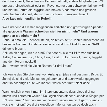
den Dreck zieht, Vetschau als
Fettsau
betittelt, andere Mitglieder per PN
erpresst, einschüchtert oder mit Psychoterror zum schweigen bringen will
und hier im Forum als
biggi44
den braven Biedermann und grossen
Vetschaufreund spielt, der ist fuer mich ein Charakterschwein!
Also lass mich endlich in Ruhe!!!
Wo sind denn die vielen langjährigen ehrlichen und großzügigen Spender
alle gebieben?
Warum schreiben sie hier nicht mehr? Und warum
spenden sie nicht mehr?
Schau dir mal die Spenderliste an, da fehlen seit 3 Jahren mindestens 30
bekannte Namen. Und damit einige tausend Euro! Geld, das der NABU
dringend braucht.
Soll ich dir sagen, wo sie sind? Die hast du alle mit Hilfe von Adelheid,
Keller, Columbine, Vic, Chris, Fexi, Fexi1, Stilo, Paris-H, hanns, biggi44
aus dem Forum geekelt!
Ja.... warum wohl die vielen Namen für drei Leute?
Ich kenne das Storchennest von Anfang an (das sind bestimmt 15 bis 20
Jahre) da sind viele Menschen gekommen und auch wieder gegangen,
aber so bösartige Leute wie ihr drei, waren bestimmt nicht dabei.
Wann endlich erkennt man im Storchenzentum, dass diese drei nur
stören und zerstören wollen? Da liegen doch sicher auch viele Klagen per
PN von treuen Storchenfans vor. Warum sagen sie nicht ganz öffentlich,
was sie meinen? Die drei skrupellosen Menschen tun es doch auch.