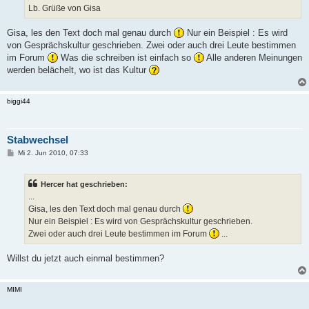
Lb. Grüße von Gisa
Gisa, les den Text doch mal genau durch
Nur ein Beispiel : Es wird
von Gesprächskultur geschrieben. Zwei oder auch drei Leute bestimmen
im Forum
Was die schreiben ist einfach so
Alle anderen Meinungen
werden belächelt, wo ist das Kultur
biggi44
Stabwechsel
B
Mi 2. Jun 2010, 07:33
e
i
t
Hercer hat geschrieben:
r
a
...
g
Gisa, les den Text doch mal genau durch
Nur ein Beispiel : Es wird von Gesprächskultur geschrieben.
Zwei oder auch drei Leute bestimmen im Forum
...
Willst du jetzt auch einmal bestimmen?
MIMI