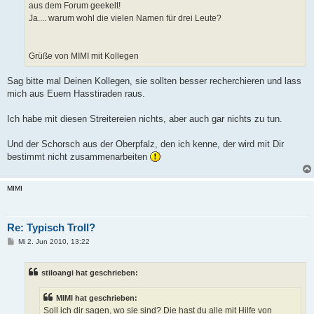
aus dem Forum geekelt!
Ja.... warum wohl die vielen Namen für drei Leute?
Grüße von MIMI mit Kollegen
Sag bitte mal Deinen Kollegen, sie sollten besser recherchieren und lass
mich aus Euern Hasstiraden raus.
Ich habe mit diesen Streitereien nichts, aber auch gar nichts zu tun.
Und der Schorsch aus der Oberpfalz, den ich kenne, der wird mit Dir
bestimmt nicht zusammenarbeiten
MIMI
Re: Typisch Troll?
B
Mi 2. Jun 2010, 13:22
e
i
t
stiloangi hat geschrieben:
r
a
g
MIMI hat geschrieben:
Soll ich dir sagen, wo sie sind? Die hast du alle mit Hilfe von