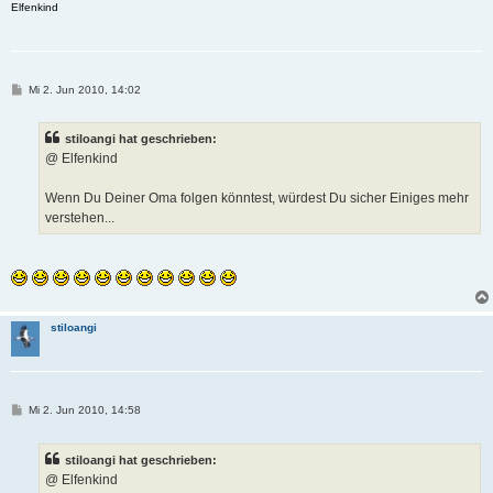
Elfenkind
B
Mi 2. Jun 2010, 14:02
e
i
t
stiloangi hat geschrieben:
r
a
@ Elfenkind
g
Wenn Du Deiner Oma folgen könntest, würdest Du sicher Einiges mehr
verstehen...
stiloangi
B
Mi 2. Jun 2010, 14:58
e
i
t
stiloangi hat geschrieben:
r
a
@ Elfenkind
g