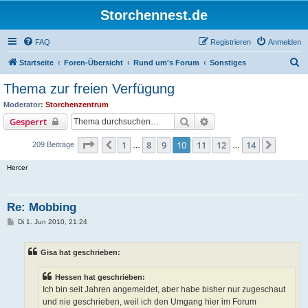
Storchennest.de
FAQ
Registrieren
Anmelden
S
Startseite
Foren-Übersicht
Rund um's Forum
Sonstiges
u
Thema zur freien Verfügung
c
Moderator:
Storchenzentrum
h
Suche
Erweiterte Suche
Gesperrt
e
Seite
10
von
14
1
8
9
10
11
12
14
Vorherige
Nächst
209 Beiträge
…
…
Hercer
Re: Mobbing
B
Di 1. Jun 2010, 21:24
e
i
t
Gisa hat geschrieben:
r
a
g
Hessen hat geschrieben:
Ich bin seit Jahren angemeldet, aber habe bisher nur zugeschaut
und nie geschrieben, weil ich den Umgang hier im Forum