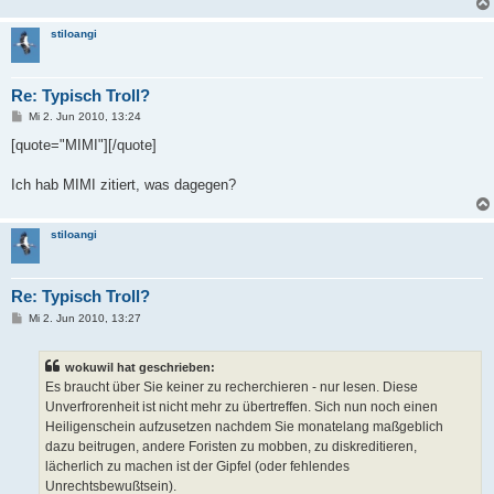
stiloangi
Re: Typisch Troll?
B
Mi 2. Jun 2010, 13:24
e
i
[quote="MIMI"][/quote]
t
r
a
Ich hab MIMI zitiert, was dagegen?
g
stiloangi
Re: Typisch Troll?
B
Mi 2. Jun 2010, 13:27
e
i
t
wokuwil hat geschrieben:
r
a
Es braucht über Sie keiner zu recherchieren - nur lesen. Diese
g
Unverfrorenheit ist nicht mehr zu übertreffen. Sich nun noch einen
Heiligenschein aufzusetzen nachdem Sie monatelang maßgeblich
dazu beitrugen, andere Foristen zu mobben, zu diskreditieren,
lächerlich zu machen ist der Gipfel (oder fehlendes
Unrechtsbewußtsein).