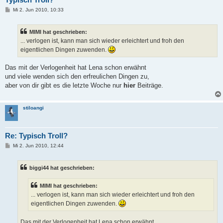
B
Mi 2. Jun 2010, 10:33
e
i
t
MIMI hat geschrieben:
r
a
... verlogen ist, kann man sich wieder erleichtert und froh den
g
eigentlichen Dingen zuwenden.
Das mit der Verlogenheit hat Lena schon erwähnt
und viele wenden sich den erfreulichen Dingen zu,
aber von dir gibt es die letzte Woche nur
hier
Beiträge.
stiloangi
Re: Typisch Troll?
B
Mi 2. Jun 2010, 12:44
e
i
t
biggi44 hat geschrieben:
r
a
g
MIMI hat geschrieben:
... verlogen ist, kann man sich wieder erleichtert und froh den
eigentlichen Dingen zuwenden.
Das mit der Verlogenheit hat Lena schon erwähnt