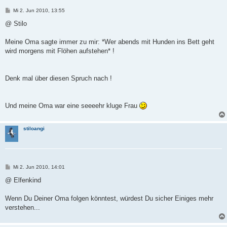
B
Mi 2. Jun 2010, 13:55
e
i
@ Stilo
t
r
a
Meine Oma sagte immer zu mir: *Wer abends mit Hunden ins Bett geht
g
wird morgens mit Flöhen aufstehen* !
Denk mal über diesen Spruch nach !
Und meine Oma war eine seeeehr kluge Frau
stiloangi
B
Mi 2. Jun 2010, 14:01
e
i
@ Elfenkind
t
r
a
Wenn Du Deiner Oma folgen könntest, würdest Du sicher Einiges mehr
g
verstehen...