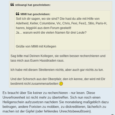
t
stiloangi hat geschrieben:
r
a
g
MIMI hat geschrieben:
Soll ich dir sagen, wo sie sind? Die hast du alle mit Hilfe von
Adelheid, Keller, Columbine, Vic, Chris, Fexi, Fexi1, Stilo, Paris-H,
hanns, biggi44 aus dem Forum geekelt!
Ja.... warum wohl die vielen Namen für drei Leute?
Grüße von MIMI mit Kollegen
Sag bitte mal Deinen Kollegen, sie sollten besser recherchieren und
lass mich aus Euern Hasstiraden raus.
Ich habe mit diesen Streitereien nichts, aber auch gar nichts zu tun.
Und der Schorsch aus der Oberpfalz, den ich kenne, der wird mit Dir
bestimmt nicht zusammenarbeiten
Es braucht über Sie keiner zu recherchieren - nur lesen. Diese
Unverfrorenheit ist nicht mehr zu übertreffen. Sich nun noch einen
Heiligenschein aufzusetzen nachdem Sie monatelang maßgeblich dazu
beitrugen, andere Foristen zu mobben, zu diskreditieren, lächerlich zu
machen ist der Gipfel (oder fehlendes Unrechtsbewußtsein).