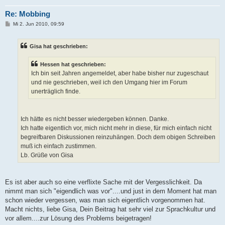
Re: Mobbing
B
Mi 2. Jun 2010, 09:59
e
i
t
Gisa hat geschrieben:
r
a
g
Hessen hat geschrieben:
Ich bin seit Jahren angemeldet, aber habe bisher nur zugeschaut
und nie geschrieben, weil ich den Umgang hier im Forum
unerträglich finde.
Ich hätte es nicht besser wiedergeben können. Danke.
Ich hatte eigentlich vor, mich nicht mehr in diese, für mich einfach nicht
begreifbaren Diskussionen reinzuhängen. Doch dem obigen Schreiben
muß ich einfach zustimmen.
Lb. Grüße von Gisa
Es ist aber auch so eine verflixte Sache mit der Vergesslichkeit. Da
nimmt man sich "eigendlich was vor"....und just in dem Moment hat man
schon wieder vergessen, was man sich eigentlich vorgenommen hat.
Macht nichts, liebe Gisa, Dein Beitrag hat sehr viel zur Sprachkultur und
vor allem....zur Lösung des Problems beigetragen!