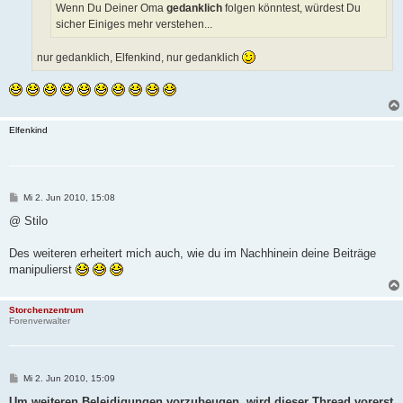
Wenn Du Deiner Oma
gedanklich
folgen könntest, würdest Du
sicher Einiges mehr verstehen...
nur gedanklich, Elfenkind, nur gedanklich
Elfenkind
B
Mi 2. Jun 2010, 15:08
e
i
@ Stilo
t
r
a
Des weiteren erheitert mich auch, wie du im Nachhinein deine Beiträge
g
manipulierst
Storchenzentrum
Forenverwalter
B
Mi 2. Jun 2010, 15:09
e
i
Um weiteren Beleidigungen vorzubeugen, wird dieser Thread vorerst