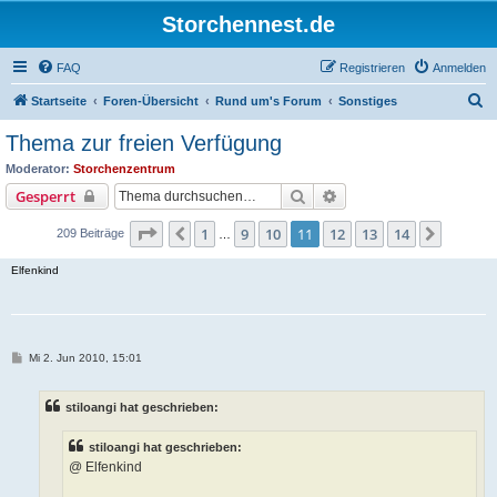
Storchennest.de
FAQ
Registrieren
Anmelden
S
Startseite
Foren-Übersicht
Rund um's Forum
Sonstiges
u
Thema zur freien Verfügung
c
Moderator:
Storchenzentrum
h
Suche
Erweiterte Suche
Gesperrt
e
Seite
11
von
14
1
9
10
11
12
13
14
Vorherige
Nächst
209 Beiträge
…
Elfenkind
B
Mi 2. Jun 2010, 15:01
e
i
t
stiloangi hat geschrieben:
r
a
g
stiloangi hat geschrieben:
@ Elfenkind