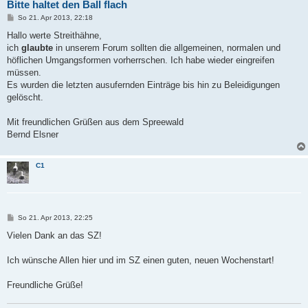
Bitte haltet den Ball flach
B
So 21. Apr 2013, 22:18
e
i
Hallo werte Streithähne,
t
ich
glaubte
in unserem Forum sollten die allgemeinen, normalen und
r
a
höflichen Umgangsformen vorherrschen. Ich habe wieder eingreifen
g
müssen.
Es wurden die letzten ausufernden Einträge bis hin zu Beleidigungen
gelöscht.
Mit freundlichen Grüßen aus dem Spreewald
Bernd Elsner
C1
B
So 21. Apr 2013, 22:25
e
i
Vielen Dank an das SZ!
t
r
a
Ich wünsche Allen hier und im SZ einen guten, neuen Wochenstart!
g
Freundliche Grüße!