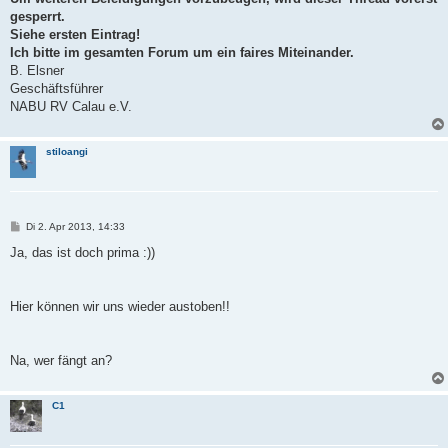
t
gesperrt.
r
a
Siehe ersten Eintrag!
g
Ich bitte im gesamten Forum um ein faires Miteinander.
B. Elsner
Geschäftsführer
NABU RV Calau e.V.
stiloangi
B
Di 2. Apr 2013, 14:33
e
i
Ja, das ist doch prima :))
t
r
a
g
Hier können wir uns wieder austoben!!
Na, wer fängt an?
C1