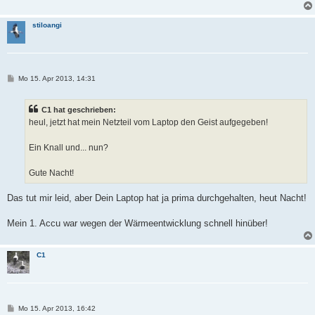
stiloangi
B
Mo 15. Apr 2013, 14:31
e
i
t
C1 hat geschrieben:
r
a
heul, jetzt hat mein Netzteil vom Laptop den Geist aufgegeben!
g
Ein Knall und... nun?
Gute Nacht!
Das tut mir leid, aber Dein Laptop hat ja prima durchgehalten, heut Nacht!
Mein 1. Accu war wegen der Wärmeentwicklung schnell hinüber!
C1
B
Mo 15. Apr 2013, 16:42