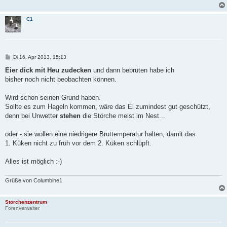
g
C1
B
Di 16. Apr 2013, 15:13
e
i
Eier dick mit Heu zudecken
und dann bebrüten habe ich
t
bisher noch nicht beobachten können.
r
a
g
Wird schon seinen Grund haben.
Sollte es zum Hageln kommen, wäre das Ei zumindest gut geschützt,
denn bei Unwetter
stehen
die Störche meist im Nest...
oder - sie wollen eine niedrigere Bruttemperatur halten, damit das
1. Küken nicht zu früh vor dem 2. Küken schlüpft.
Alles ist möglich :-)
Grüße von Columbine1
Storchenzentrum
Forenverwalter