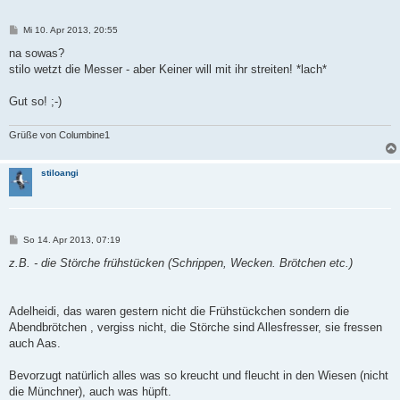
B
Mi 10. Apr 2013, 20:55
e
i
na sowas?
t
stilo wetzt die Messer - aber Keiner will mit ihr streiten! *lach*
r
a
g
Gut so! ;-)
Grüße von Columbine1
stiloangi
B
So 14. Apr 2013, 07:19
e
i
z.B. - die Störche frühstücken (Schrippen, Wecken. Brötchen etc.)
t
r
a
g
Adelheidi, das waren gestern nicht die Frühstückchen sondern die
Abendbrötchen , vergiss nicht, die Störche sind Allesfresser, sie fressen
auch Aas.
Bevorzugt natürlich alles was so kreucht und fleucht in den Wiesen (nicht
die Münchner), auch was hüpft.