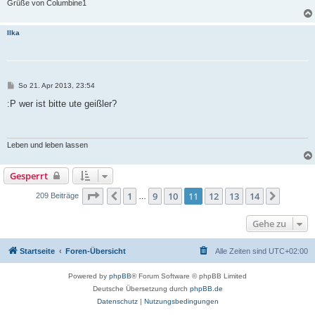
Grüße von Columbine1
Ilka
B
So 21. Apr 2013, 23:54
e
i
:P wer ist bitte ute geißler?
t
r
a
g
Leben und leben lassen
Gesperrt
Seite
11
von
14
1
9
10
11
12
13
14
Vorherige
Nächst
209 Beiträge
…
Gehe zu
Startseite
Foren-Übersicht
Alle Zeiten sind
UTC+02:00
Powered by
phpBB
® Forum Software © phpBB Limited
Deutsche Übersetzung durch
phpBB.de
Datenschutz
|
Nutzungsbedingungen