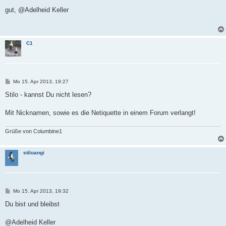
e
i
gut, @Adelheid Keller
t
r
a
g
C1
B
Mo 15. Apr 2013, 19:27
e
i
Stilo - kannst Du nicht lesen?
t
r
a
Mit Nicknamen, sowie es die Netiquette in einem Forum verlangt!
g
Grüße von Columbine1
stiloangi
B
Mo 15. Apr 2013, 19:32
e
i
Du bist und bleibst
t
r
a
@Adelheid Keller