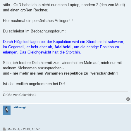
e
i
stilo - GsD habe ich ja nicht nur einen Laptop, sondern 2 (den von Mutti)
t
und einen großen Rechner.
r
a
g
Hier nochmal ein persönliches Anliegen!!!
Du schriebst im Beobachtungsforum:
Durch Flügelschlagen bei der Kopulation wird ein Storch nicht schwerer,
im Gegenteil, er hebt eher ab,
Adelheidi
, um die richtige Position zu
erlangen. Das Gleichgewicht hält die Störchin.
Stilo, ich fordere Dich hiermit zum wiederholten Male auf, mich nur mit
meinem Nicknamen anzusprechen -
und -
nie mehr
meinen Vornamen
respektlos zu "verschandeln"!
Ist das endlich angekommen bei Dir!
Grüße von Columbine1
stiloangi
B
Mo 15. Apr 2013, 16:57