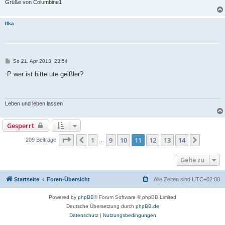
Grüße von Columbine1
Ilka
B
So 21. Apr 2013, 23:54
e
i
:P wer ist bitte ute geißler?
t
r
a
g
Leben und leben lassen
Gesperrt
Seite
11
von
14
1
9
10
11
12
13
14
Vorherige
Nächst
209 Beiträge
…
Gehe zu
Startseite
Foren-Übersicht
Alle Zeiten sind
UTC+02:00
Powered by
phpBB
® Forum Software © phpBB Limited
Deutsche Übersetzung durch
phpBB.de
Datenschutz
|
Nutzungsbedingungen