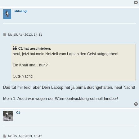
stiloangi
B
Mo 15. Apr 2013, 14:31
e
i
t
C1 hat geschrieben:
r
a
heul, jetzt hat mein Netzteil vom Laptop den Geist aufgegeben!
g
Ein Knall und... nun?
Gute Nacht!
Das tut mir leid, aber Dein Laptop hat ja prima durchgehalten, heut Nacht!
Mein 1. Accu war wegen der Wärmeentwicklung schnell hinüber!
C1
B
Mo 15. Apr 2013, 16:42