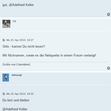
e
i
gut, @Adelheid Keller
t
r
a
g
C1
B
Mo 15. Apr 2013, 19:27
e
i
Stilo - kannst Du nicht lesen?
t
r
a
Mit Nicknamen, sowie es die Netiquette in einem Forum verlangt!
g
Grüße von Columbine1
stiloangi
B
Mo 15. Apr 2013, 19:32
e
i
Du bist und bleibst
t
r
a
@Adelheid Keller