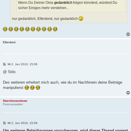
Wenn Du Deiner Oma
gedanklich
folgen könntest, würdest Du
sicher Einiges mehr verstehen...
nur gedanklich, Elfenkind, nur gedanklich
Elfenkind
B
Mi 2. Jun 2010, 15:08
e
i
@ Stilo
t
r
a
Des weiteren erheitert mich auch, wie du im Nachhinein deine Beiträge
g
manipulierst
Storchenzentrum
Forenverwalter
B
Mi 2. Jun 2010, 15:09
e
i
Um weiteren Beleidigungen vorzubeugen, wird dieser Thread vorerst