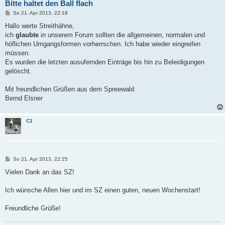
Bitte haltet den Ball flach
B
So 21. Apr 2013, 22:18
e
i
Hallo werte Streithähne,
t
ich
glaubte
in unserem Forum sollten die allgemeinen, normalen und
r
a
höflichen Umgangsformen vorherrschen. Ich habe wieder eingreifen
g
müssen.
Es wurden die letzten ausufernden Einträge bis hin zu Beleidigungen
gelöscht.
Mit freundlichen Grüßen aus dem Spreewald
Bernd Elsner
C1
B
So 21. Apr 2013, 22:25
e
i
Vielen Dank an das SZ!
t
r
a
Ich wünsche Allen hier und im SZ einen guten, neuen Wochenstart!
g
Freundliche Grüße!