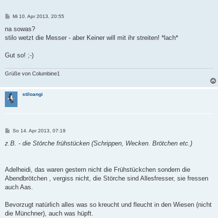
B
Mi 10. Apr 2013, 20:55
e
i
na sowas?
t
stilo wetzt die Messer - aber Keiner will mit ihr streiten! *lach*
r
a
g
Gut so! ;-)
Grüße von Columbine1
stiloangi
B
So 14. Apr 2013, 07:19
e
i
z.B. - die Störche frühstücken (Schrippen, Wecken. Brötchen etc.)
t
r
a
g
Adelheidi, das waren gestern nicht die Frühstückchen sondern die
Abendbrötchen , vergiss nicht, die Störche sind Allesfresser, sie fressen
auch Aas.
Bevorzugt natürlich alles was so kreucht und fleucht in den Wiesen (nicht
die Münchner), auch was hüpft.