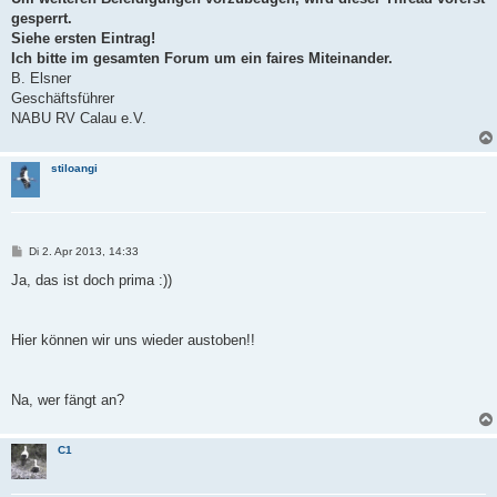
t
gesperrt.
r
a
Siehe ersten Eintrag!
g
Ich bitte im gesamten Forum um ein faires Miteinander.
B. Elsner
Geschäftsführer
NABU RV Calau e.V.
stiloangi
B
Di 2. Apr 2013, 14:33
e
i
Ja, das ist doch prima :))
t
r
a
g
Hier können wir uns wieder austoben!!
Na, wer fängt an?
C1