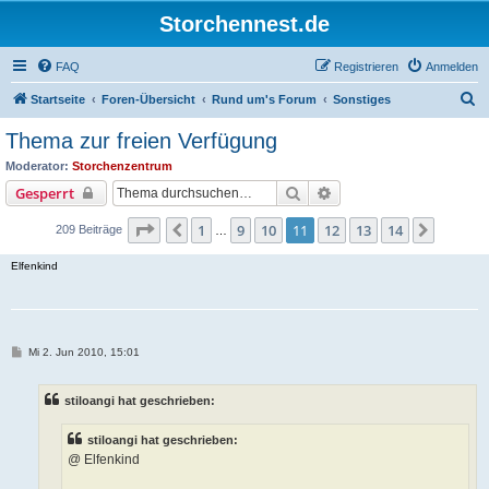
Storchennest.de
FAQ
Registrieren
Anmelden
S
Startseite
Foren-Übersicht
Rund um's Forum
Sonstiges
u
Thema zur freien Verfügung
c
Moderator:
Storchenzentrum
h
Suche
Erweiterte Suche
Gesperrt
e
Seite
11
von
14
1
9
10
11
12
13
14
Vorherige
Nächst
209 Beiträge
…
Elfenkind
B
Mi 2. Jun 2010, 15:01
e
i
t
stiloangi hat geschrieben:
r
a
g
stiloangi hat geschrieben:
@ Elfenkind