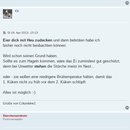
g
C1
B
Di 16. Apr 2013, 15:13
e
i
Eier dick mit Heu zudecken
und dann bebrüten habe ich
t
bisher noch nicht beobachten können.
r
a
g
Wird schon seinen Grund haben.
Sollte es zum Hageln kommen, wäre das Ei zumindest gut geschützt,
denn bei Unwetter
stehen
die Störche meist im Nest...
oder - sie wollen eine niedrigere Bruttemperatur halten, damit das
1. Küken nicht zu früh vor dem 2. Küken schlüpft.
Alles ist möglich :-)
Grüße von Columbine1
Storchenzentrum
Forenverwalter