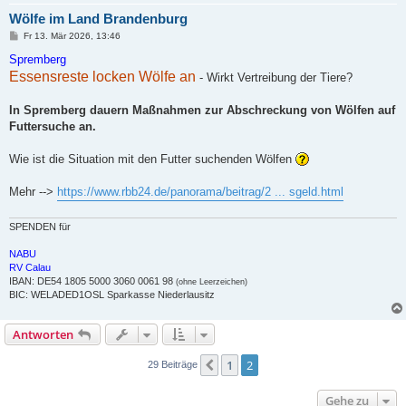
Wölfe im Land Brandenburg
B
Fr 13. Mär 2026, 13:46
e
i
Spremberg
t
Essensreste locken Wölfe an
- Wirkt Vertreibung der Tiere?
r
a
g
In Spremberg dauern Maßnahmen zur Abschreckung von Wölfen auf
Futtersuche an.
Wie ist die Situation mit den Futter suchenden Wölfen
Mehr -->
https://www.rbb24.de/panorama/beitrag/2 ... sgeld.html
SPENDEN für
NABU
RV Calau
IBAN: DE54 1805 5000 3060 0061 98
(ohne Leerzeichen)
BIC: WELADED1OSL Sparkasse Niederlausitz
Antworten
1
2
Vorherige
29 Beiträge
Gehe zu