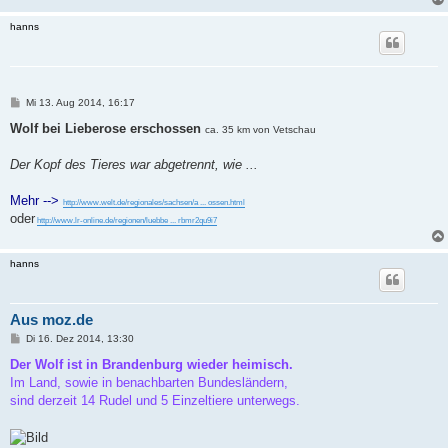
hanns
B
Mi 13. Aug 2014, 16:17
e
i
Wolf bei Lieberose erschossen
ca. 35 km von Vetschau
t
r
a
Der Kopf des Tieres war abgetrennt, wie ...
g
Mehr -->
http://www.welt.de/regionales/sachsen/a ... ossen.html
oder
http://www.lr-online.de/regionen/luebbe ... rbmr2qu9i7
hanns
Aus moz.de
B
Di 16. Dez 2014, 13:30
e
i
Der Wolf ist in Brandenburg wieder heimisch.
t
Im Land, sowie in benachbarten Bundesländern,
r
a
sind derzeit 14 Rudel und 5 Einzeltiere unterwegs.
g