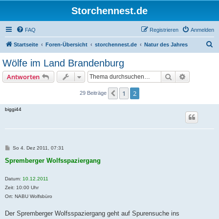
Storchennest.de
FAQ
Registrieren
Anmelden
S
Startseite
Foren-Übersicht
storchennest.de
Natur des Jahres
u
Wölfe im Land Brandenburg
c
Suche
Erweiterte
Antworten
h
e
1
2
Vorherige
29 Beiträge
biggi44
B
So 4. Dez 2011, 07:31
e
i
Spremberger Wolfsspaziergang
t
r
a
Datum:
10.12.2011
g
Zeit: 10:00 Uhr
Ort: NABU Wolfsbüro
Der Spremberger Wolfsspaziergang geht auf Spurensuche ins