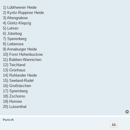
1) Lübtheener Heide
2) Kyritz-Ruppiner Heide
3) Altengrabow
4) Göritz-Klepzig
5) Lehnin
6) Jüterbog
7) Sperenberg
8) Lieberose
9) Annaburger Heide
10) Forst Hohenbuckow
11) Babben-Wannichen
12) Teichland
13) Grünhaus
14) Ruhlander Heide
15) Seeland-Rudel
16) Großräschen
17) Spremberg
18) Zschorno
19) Hornow
20) Luisenthal
Paris-H.