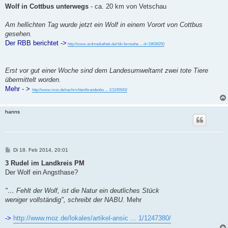
i
Wolf in Cottbus unterwegs
- ca. 20 km von Vetschau
t
r
a
Am hellichten Tag wurde jetzt ein Wolf in einem Vorort von Cottbus
g
gesehen.
Der RBB berichtet ->
http://www.ardmediathek.de/rbb-fernsehe ... d=19639250
Erst vor gut einer Woche sind dem Landesumweltamt zwei tote Tiere
übermittelt worden.
Mehr - >
http://www.moz.de/nachrichten/brandenbu ... 1/1245943/
hanns
B
Di 18. Feb 2014, 20:01
e
i
3 Rudel im Landkreis PM
t
Der Wolf ein Angsthase?
r
a
g
"… Fehlt der Wolf, ist die Natur ein deutliches Stück
weniger vollständig", schreibt der NABU.
Mehr
->
http://www.moz.de/lokales/artikel-ansic ... 1/1247380/