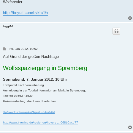
Wolfsrevier.
http://tinyurl.com/bvkh79h
biggi44
B
Fr 6. Jan 2012, 10:52
e
i
Auf Grund der großen Nachfrage
t
r
Wolfsspaziergang in Spremberg
a
g
Sonnabend, 7. Januar 2012, 10 Uhr
Treffpunkt nach Vereinbarung
Anmeldung in der Touristinformation am Markt in Spremberg,
Telefon 03563 / 4530
Unkostenbeitrag: drei Euro, Kinder frei
http://www.lr-online.de/politik/Tagesth ... 145ca549af
http://www.lr-online.de/regionen/hoyers ... 068b0acd77