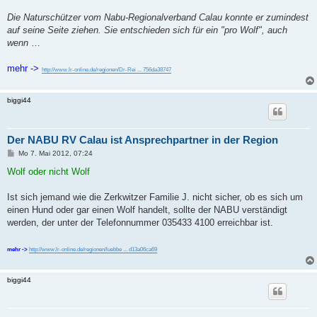
r
a
Die Naturschützer vom Nabu-Regionalverband Calau konnte er zumindest
g
auf seine Seite ziehen. Sie entschieden sich für ein "pro Wolf", auch
wenn
…
mehr ->
http://www.lr-online.de/regionen/Dr-Rei ... 756da38747
biggi44
Der NABU RV Calau ist Ansprechpartner in der Region
B
Mo 7. Mai 2012, 07:24
e
i
Wolf oder nicht Wolf
t
r
a
Ist sich jemand wie die Zerkwitzer Familie J. nicht sicher, ob es sich um
g
einen Hund oder gar einen Wolf handelt, sollte der NABU verständigt
werden, der unter der Telefonnummer 035433 4100 erreichbar ist.
mehr ->
http://www.lr-online.de/regionen/luebbe ... d13a06ca69
biggi44