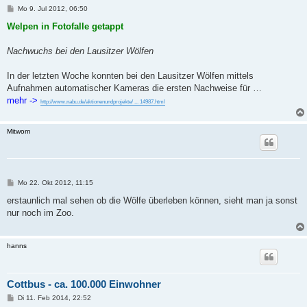
B
Mo 9. Jul 2012, 06:50
e
i
Welpen in Fotofalle getappt
t
r
a
Nachwuchs bei den Lausitzer Wölfen
g
In der letzten Woche konnten bei den Lausitzer Wölfen mittels
Aufnahmen automatischer Kameras die ersten Nachweise für …
mehr ->
http://www.nabu.de/aktionenundprojekte/ ... 14987.html
Mitwom
B
Mo 22. Okt 2012, 11:15
e
i
erstaunlich mal sehen ob die Wölfe überleben können, sieht man ja sonst
t
nur noch im Zoo.
r
a
g
hanns
Cottbus - ca. 100.000 Einwohner
B
Di 11. Feb 2014, 22:52
e