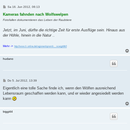
B
Sa 16. Jun 2012, 06:13
e
i
Kameras fahnden nach Wolfswelpen
t
Fotofallen dokumentieren das Leben der Raubtiere
r
a
g
Jetzt, im Juni, dürfte die richtige Zeit für erste Ausflüge sein. Hinaus aus
der Höhle, hinein in die Natur ..
Mehr ->
http://www.lr-online.de/regionen/spremb ... sceojpfdk0
hudano
B
Do 5. Jul 2012, 13:39
e
i
Eigentlich eine tolle Sache finde ich, wenn den Wölfen ausreichend
t
Lebensraum geschaffen werden kann, und er wieder angesiedelt werden
r
a
kann
g
biggi44