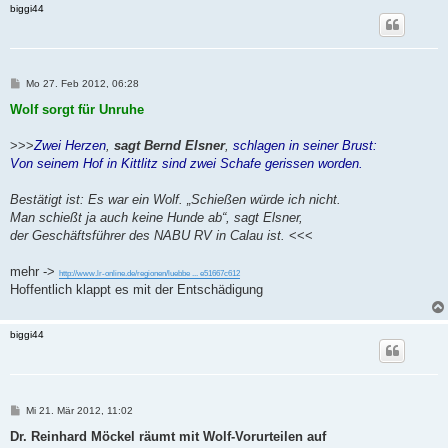
biggi44
B
Mo 27. Feb 2012, 06:28
e
i
Wolf sorgt für Unruhe
t
r
a
>>>
Zwei Herzen
,
sagt Bernd Elsner
,
schlagen in seiner Brust:
g
Von seinem Hof in Kittlitz sind zwei Schafe gerissen worden.
Bestätigt ist: Es war ein Wolf. „Schießen würde ich nicht.
Man schießt ja auch keine Hunde ab“, sagt Elsner,
der Geschäftsführer des NABU RV in Calau ist.
<<<
mehr ->
http://www.lr-online.de/regionen/luebbe ... e51667c612
Hoffentlich klappt es mit der Entschädigung
biggi44
B
Mi 21. Mär 2012, 11:02
e
i
Dr. Reinhard Möckel räumt mit Wolf-Vorurteilen auf
t