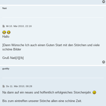
Nati
B
Mi 10. Mär 2010, 22:16
e
i
t
Hallo
r
a
g
]Dann Wünsche Ich auch einen Guten Start mit den Störchen und viele
schöne Bilder
Gruß Nati[/i][/b]
guddy
B
Do 11. Mär 2010, 08:28
e
i
Na dann auf ein neues und hoffentlich erfolgreiches Storchenjahr.
t
r
a
Bis zum eintreffen unserer Störche allen eine schöne Zeit.
g