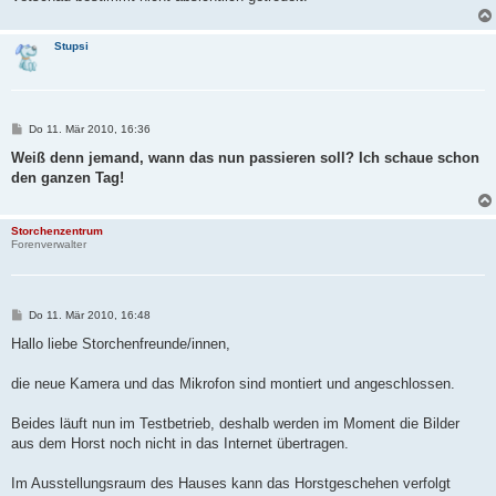
Stupsi
B
Do 11. Mär 2010, 16:36
e
i
Weiß denn jemand, wann das nun passieren soll? Ich schaue schon
t
den ganzen Tag!
r
a
g
Storchenzentrum
Forenverwalter
B
Do 11. Mär 2010, 16:48
e
i
Hallo liebe Storchenfreunde/innen,
t
r
a
die neue Kamera und das Mikrofon sind montiert und angeschlossen.
g
Beides läuft nun im Testbetrieb, deshalb werden im Moment die Bilder
aus dem Horst noch nicht in das Internet übertragen.
Im Ausstellungsraum des Hauses kann das Horstgeschehen verfolgt