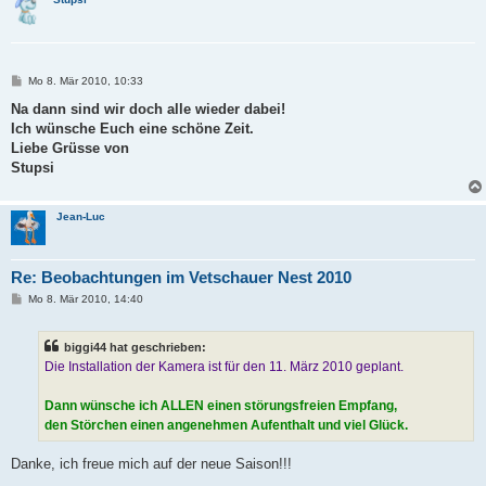
B
Mo 8. Mär 2010, 10:33
e
i
Na dann sind wir doch alle wieder dabei!
t
Ich wünsche Euch eine schöne Zeit.
r
a
Liebe Grüsse von
g
Stupsi
Jean-Luc
Re: Beobachtungen im Vetschauer Nest 2010
B
Mo 8. Mär 2010, 14:40
e
i
t
biggi44 hat geschrieben:
r
a
Die Installation der Kamera ist für den 11. März 2010 geplant.
g
Dann wünsche ich ALLEN einen störungsfreien Empfang,
den Störchen einen angenehmen Aufenthalt und viel Glück.
Danke, ich freue mich auf der neue Saison!!!