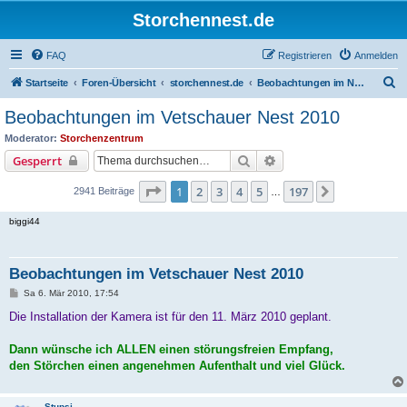
Storchennest.de
FAQ
Registrieren
Anmelden
S
Startseite
Foren-Übersicht
storchennest.de
Beobachtungen im Nest von Vetschau
u
Beobachtungen im Vetschauer Nest 2010
c
Moderator:
Storchenzentrum
h
Suche
Erweiterte Suche
Gesperrt
e
Seite
1
von
197
1
2
3
4
5
197
Nächste
2941 Beiträge
…
biggi44
Beobachtungen im Vetschauer Nest 2010
B
Sa 6. Mär 2010, 17:54
e
i
Die Installation der Kamera ist für den 11. März 2010 geplant.
t
r
a
Dann wünsche ich ALLEN einen störungsfreien Empfang,
g
den Störchen einen angenehmen Aufenthalt und viel Glück.
Stupsi