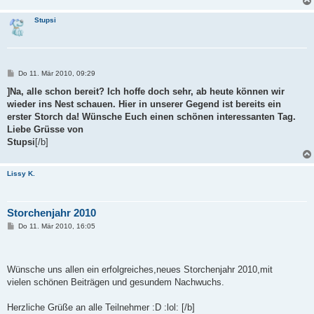
Stupsi
B
Do 11. Mär 2010, 09:29
e
i
]Na, alle schon bereit? Ich hoffe doch sehr, ab heute können wir
t
wieder ins Nest schauen. Hier in unserer Gegend ist bereits ein
r
a
erster Storch da! Wünsche Euch einen schönen interessanten Tag.
g
Liebe Grüsse von
Stupsi
[/b]
Lissy K.
Storchenjahr 2010
B
Do 11. Mär 2010, 16:05
e
i
t
r
a
Wünsche uns allen ein erfolgreiches,neues Storchenjahr 2010,mit
g
vielen schönen Beiträgen und gesundem Nachwuchs.
Herzliche Grüße an alle Teilnehmer :D :lol: [/b]