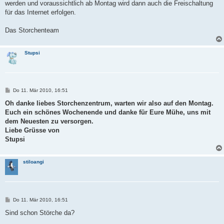
werden und voraussichtlich ab Montag wird dann auch die Freischaltung
für das Internet erfolgen.
Das Storchenteam
Stupsi
B
Do 11. Mär 2010, 16:51
e
i
Oh danke liebes Storchenzentrum, warten wir also auf den Montag.
t
Euch ein schönes Wochenende und danke für Eure Mühe, uns mit
r
a
dem Neuesten zu versorgen.
g
Liebe Grüsse von
Stupsi
stiloangi
B
Do 11. Mär 2010, 16:51
e
i
Sind schon Störche da?
t
r