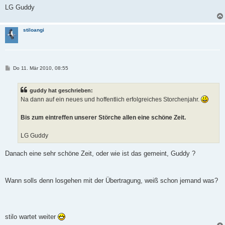
LG Guddy
stiloangi
B
Do 11. Mär 2010, 08:55
e
i
t
guddy hat geschrieben:
r
a
Na dann auf ein neues und hoffentlich erfolgreiches Storchenjahr.
g
Bis zum eintreffen unserer Störche allen eine schöne Zeit.
LG Guddy
Danach eine sehr schöne Zeit, oder wie ist das gemeint, Guddy ?
Wann solls denn losgehen mit der Übertragung, weiß schon jemand was?
stilo wartet weiter