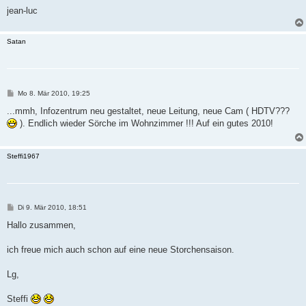
jean-luc
Satan
B
Mo 8. Mär 2010, 19:25
e
i
...mmh, Infozentrum neu gestaltet, neue Leitung, neue Cam ( HDTV???
t
). Endlich wieder Sörche im Wohnzimmer !!! Auf ein gutes 2010!
r
a
g
Steffi1967
B
Di 9. Mär 2010, 18:51
e
i
Hallo zusammen,
t
r
a
ich freue mich auch schon auf eine neue Storchensaison.
g
Lg,
Steffi