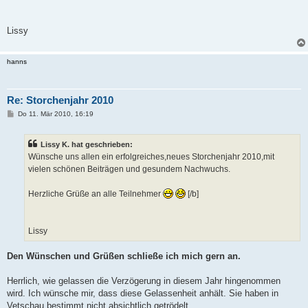
Lissy
hanns
Re: Storchenjahr 2010
B
Do 11. Mär 2010, 16:19
e
i
t
Lissy K. hat geschrieben:
r
a
Wünsche uns allen ein erfolgreiches,neues Storchenjahr 2010,mit
g
vielen schönen Beiträgen und gesundem Nachwuchs.
Herzliche Grüße an alle Teilnehmer
[/b]
Lissy
Den Wünschen und Grüßen schließe ich mich gern an.
Herrlich, wie gelassen die Verzögerung in diesem Jahr hingenommen
wird. Ich wünsche mir, dass diese Gelassenheit anhält. Sie haben in
Vetschau bestimmt nicht absichtlich getrödelt.