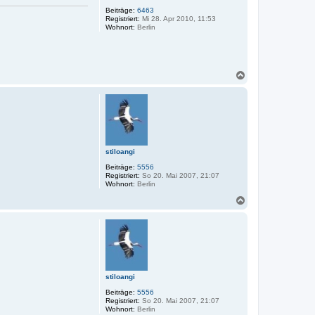
Beiträge:
6463
Registriert:
Mi 28. Apr 2010, 11:53
Wohnort:
Berlin
N
a
c
h
o
b
e
n
stiloangi
Beiträge:
5556
Registriert:
So 20. Mai 2007, 21:07
Wohnort:
Berlin
N
a
c
h
o
b
e
n
stiloangi
Beiträge:
5556
Registriert:
So 20. Mai 2007, 21:07
Wohnort:
Berlin