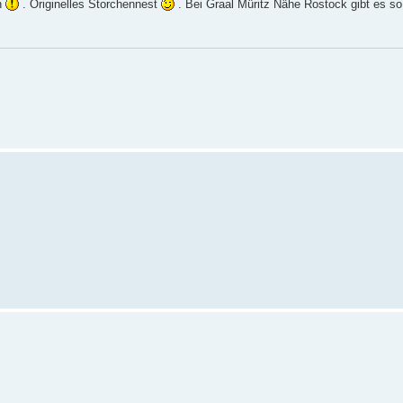
n
. Originelles Storchennest
. Bei Graal Müritz Nähe Rostock gibt es so 