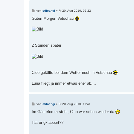
B
von
stiloangi
»
Fr 20. Aug 2010, 06:22
e
i
Guten Morgen Vetschau
t
r
a
g
2 Stunden später
Cico gefällts bei dem Wetter noch in Vetschau
Luna fliegt ja immer etwas eher ab....
B
von
stiloangi
»
Fr 20. Aug 2010, 11:41
e
i
Im Gästeforum steht, Cico war schon wieder da
t
r
a
Hat er gklappert??
g