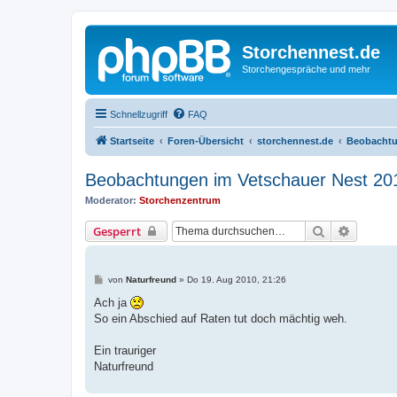
Storchennest.de
Storchengespräche und mehr
Schnellzugriff
FAQ
Startseite
Foren-Übersicht
storchennest.de
Beobachtu
Beobachtungen im Vetschauer Nest 20
Moderator:
Storchenzentrum
Suche
Erweiter
Gesperrt
B
von
Naturfreund
»
Do 19. Aug 2010, 21:26
e
i
Ach ja
t
So ein Abschied auf Raten tut doch mächtig weh.
r
a
g
Ein trauriger
Naturfreund