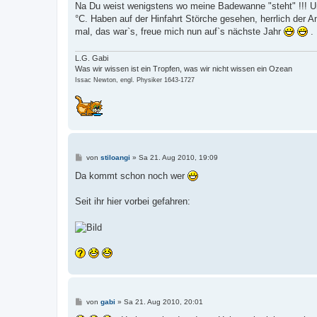
Na Du weist wenigstens wo meine Badewanne "steht" !!! Un
°C. Haben auf der Hinfahrt Störche gesehen, herrlich der
mal, das war`s, freue mich nun auf`s nächste Jahr
. 
L.G. Gabi
Was wir wissen ist ein Tropfen, was wir nicht wissen ein Ozean
Issac Newton, engl. Physiker 1643-1727
B
von
stiloangi
»
Sa 21. Aug 2010, 19:09
e
i
Da kommt schon noch wer
t
r
a
Seit ihr hier vorbei gefahren:
g
B
von
gabi
»
Sa 21. Aug 2010, 20:01
e