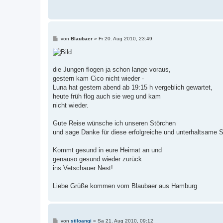
B
von
Blaubaer
»
Fr 20. Aug 2010, 23:49
e
i
t
r
a
die Jungen flogen ja schon lange voraus,
g
gestern kam Cico nicht wieder -
Luna hat gestern abend ab 19:15 h vergeblich gewartet,
heute früh flog auch sie weg und kam
nicht wieder.
Gute Reise wünsche ich unseren Störchen
und sage Danke für diese erfolgreiche und unterhaltsame S
Kommt gesund in eure Heimat an und
genauso gesund wieder zurück
ins Vetschauer Nest!
Liebe Grüße kommen vom Blaubaer aus Hamburg
B
von
stiloangi
»
Sa 21. Aug 2010, 09:12