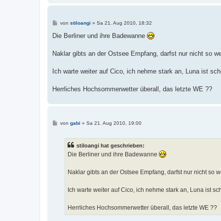
B
von
stiloangi
»
Sa 21. Aug 2010, 18:32
e
i
Die Berliner und ihre Badewanne
t
r
a
Naklar gibts an der Ostsee Empfang, darfst nur nicht so
g
Ich warte weiter auf Cico, ich nehme stark an, Luna ist s
Herrliches Hochsommerwetter überall, das letzte WE ??
B
von
gabi
»
Sa 21. Aug 2010, 19:00
e
i
t
stiloangi hat geschrieben:
r
a
Die Berliner und ihre Badewanne
g
Naklar gibts an der Ostsee Empfang, darfst nur nicht so
Ich warte weiter auf Cico, ich nehme stark an, Luna ist 
Herrliches Hochsommerwetter überall, das letzte WE ??