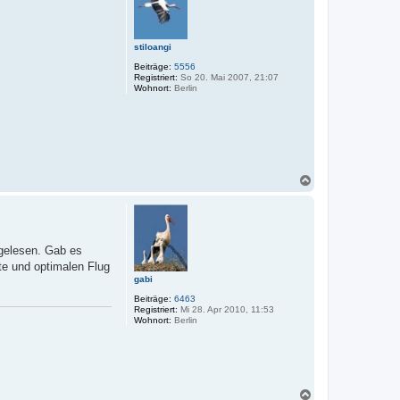
b
e
n
stiloangi
Beiträge:
5556
Registriert:
So 20. Mai 2007, 21:07
Wohnort:
Berlin
N
a
c
h
o
b
 gelesen. Gab es
e
e und optimalen Flug
n
gabi
Beiträge:
6463
Registriert:
Mi 28. Apr 2010, 11:53
Wohnort:
Berlin
N