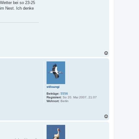
Wetter bei so 23-25
 im Nest. Ich denke
N
a
c
h
o
b
e
n
stiloangi
Beiträge:
5556
Registriert:
So 20. Mai 2007, 21:07
Wohnort:
Berlin
N
a
c
h
o
b