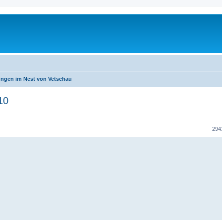
ngen im Nest von Vetschau
10
te Suche
294