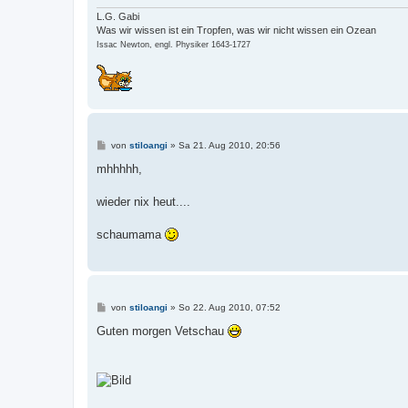
g
L.G. Gabi
Was wir wissen ist ein Tropfen, was wir nicht wissen ein Ozean
Issac Newton, engl. Physiker 1643-1727
B
von
stiloangi
»
Sa 21. Aug 2010, 20:56
e
i
mhhhhh,
t
r
a
wieder nix heut....
g
schaumama
B
von
stiloangi
»
So 22. Aug 2010, 07:52
e
i
Guten morgen Vetschau
t
r
a
g