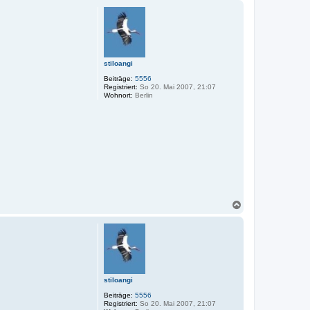
c
h
o
b
e
n
stiloangi
Beiträge:
5556
Registriert:
So 20. Mai 2007, 21:07
Wohnort:
Berlin
N
a
c
h
o
b
e
n
stiloangi
Beiträge:
5556
Registriert:
So 20. Mai 2007, 21:07