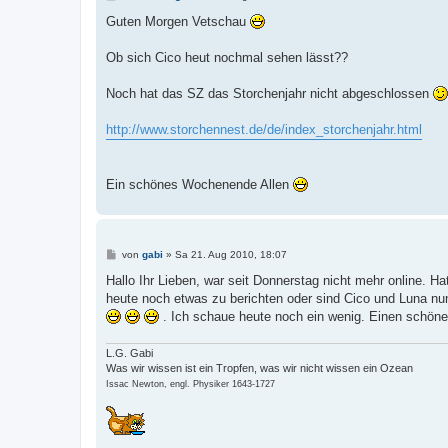
e
i
Guten Morgen Vetschau
t
r
a
Ob sich Cico heut nochmal sehen lässt??
g
Noch hat das SZ das Storchenjahr nicht abgeschlossen
http://www.storchennest.de/de/index_storchenjahr.html
Ein schönes Wochenende Allen
B
von
gabi
»
Sa 21. Aug 2010, 18:07
e
i
Hallo Ihr Lieben, war seit Donnerstag nicht mehr online. H
t
heute noch etwas zu berichten oder sind Cico und Luna n
r
a
. Ich schaue heute noch ein wenig. Einen schöne
g
L.G. Gabi
Was wir wissen ist ein Tropfen, was wir nicht wissen ein Ozean
Issac Newton, engl. Physiker 1643-1727