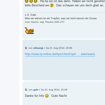
i
. Ha,ha wo ist das denn. Haben wir nicht gesehe
t
bitte Bescheid wo
. Das schauen wir uns doch glatt an.
r
a
g
L.G. Gabi
Was wir wissen ist ein Tropfen, was wir nicht wissen ein Ozean
Issac Newton, engl. Physiker 1643-1727
B
von
stiloangi
»
Sa 21. Aug 2010, 20:06
e
i
http://www.rp-online.de/hps/client/opin ... eder/autos
t
r
a
g
B
von
gabi
»
Sa 21. Aug 2010, 20:09
e
i
Danke für Info
. Gute Nacht
t
r
a