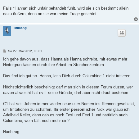
Falls *Hanna* sich unfair behandelt fühlt, wird sie sich bestimmt allein
dazu äußern, denn an sie war meine Frage gerichtet.
stiloangi
B
So 27. Mai 2012, 08:01
e
i
Ich gehe davon aus, dass Hanna als Hanna schreibt, mit etwas mehr
t
Hintergrundwissen durch ihre Arbeit im Storchenzentrum.
r
a
g
Das find ich gut so. Hanna, lass Dich durch Columbine 1 nicht irritieren.
Höchstrichterlich bescheinigt darf man sich in diesem Forum duzen, wer
davon abweicht hat evtl. seine Gründe, darf aber nicht drauf bestehen.
C1 hat seit Jahren immer wieder neue user-Namen ins Rennen geschickt,
um Irritationen zu schaffen. Ihr erster
persönlicher
Nick war glaub ich
Adelheid Keller, dann gab es noch Fexi und Fexi 1 und natürlich auch
Columbine, wem fällt noch mehr ein?
Nachtrag: