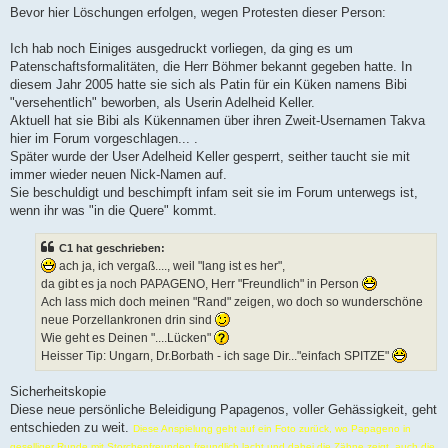
Bevor hier Löschungen erfolgen, wegen Protesten dieser Person:
Ich hab noch Einiges ausgedruckt vorliegen, da ging es um
Patenschaftsformalitäten, die Herr Böhmer bekannt gegeben hatte. In
diesem Jahr 2005 hatte sie sich als Patin für ein Küken namens Bibi
"versehentlich" beworben, als Userin Adelheid Keller.
Aktuell hat sie Bibi als Kükennamen über ihren Zweit-Usernamen Takva
hier im Forum vorgeschlagen... .
Später wurde der User Adelheid Keller gesperrt, seither taucht sie mit
immer wieder neuen Nick-Namen auf.
Sie beschuldigt und beschimpft infam seit sie im Forum unterwegs ist,
wenn ihr was "in die Quere" kommt.
C1 hat geschrieben:
ach ja, ich vergaß...., weil "lang ist es her",
da gibt es ja noch PAPAGENO, Herr "Freundlich" in Person
Ach lass mich doch meinen "Rand" zeigen, wo doch so wunderschöne
neue Porzellankronen drin sind
Wie geht es Deinen "....Lücken"
Heisser Tip: Ungarn, Dr.Borbath - ich sage Dir..."einfach SPITZE"
Sicherheitskopie
Diese neue persönliche Beleidigung Papagenos, voller Gehässigkeit, geht
entschieden zu weit.
Diese Anspielung geht auf ein Foto zurück, wo Papageno in
geselliger Runde mit Storchenfreunden freundlich lacht und dabei die Zähne zeigt, auch die