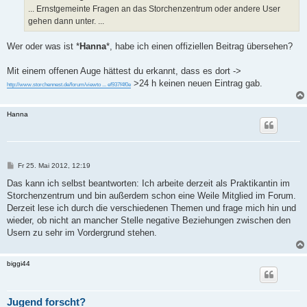
a
... Ernstgemeinte Fragen an das Storchenzentrum oder andere User
g
gehen dann unter. ...
Wer oder was ist *
Hanna
*, habe ich einen offiziellen Beitrag übersehen?
Mit einem offenen Auge hättest du erkannt, dass es dort ->
>24 h keinen neuen Eintrag gab.
http://www.storchennest.de/forum/viewto ... ef937f4f0e
Hanna
B
Fr 25. Mai 2012, 12:19
e
i
Das kann ich selbst beantworten: Ich arbeite derzeit als Praktikantin im
t
Storchenzentrum und bin außerdem schon eine Weile Mitglied im Forum.
r
a
Derzeit lese ich durch die verschiedenen Themen und frage mich hin und
g
wieder, ob nicht an mancher Stelle negative Beziehungen zwischen den
Usern zu sehr im Vordergrund stehen.
biggi44
Jugend forscht?