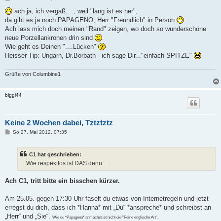
e
i
ach ja, ich vergaß...., weil "lang ist es her",
t
da gibt es ja noch PAPAGENO, Herr "Freundlich" in Person
r
a
Ach lass mich doch meinen "Rand" zeigen, wo doch so wunderschöne
g
neue Porzellankronen drin sind
Wie geht es Deinen "....Lücken"
Heisser Tip: Ungarn, Dr.Borbath - ich sage Dir..."einfach SPITZE"
Grüße von Columbine1
biggi44
Keine 2 Wochen dabei, Tztztztz
B
So 27. Mai 2012, 07:35
e
i
t
C1 hat geschrieben:
r
a
... Wie respektlos ist DAS denn ...
g
Ach C1, tritt bitte ein bisschen kürzer.
Am 25.05. gegen 17:30 Uhr faselt du etwas von Internetregeln und jetzt
erregst du dich, dass ich *Hanna* mit „Du“ *anspreche* und schreibst an
„Herr“ und „Sie“.
Wie du *Papageno* anmachst ist nicht die "Feine englische Art".