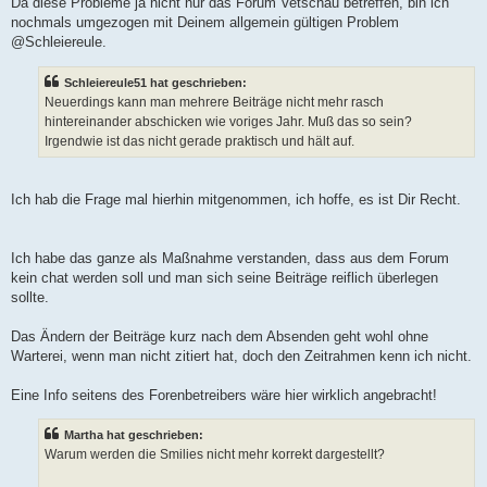
Da diese Probleme ja nicht nur das Forum Vetschau betreffen, bin ich
t
nochmals umgezogen mit Deinem allgemein gültigen Problem
r
a
@Schleiereule.
g
Schleiereule51 hat geschrieben:
Neuerdings kann man mehrere Beiträge nicht mehr rasch
hintereinander abschicken wie voriges Jahr. Muß das so sein?
Irgendwie ist das nicht gerade praktisch und hält auf.
Ich hab die Frage mal hierhin mitgenommen, ich hoffe, es ist Dir Recht.
Ich habe das ganze als Maßnahme verstanden, dass aus dem Forum
kein chat werden soll und man sich seine Beiträge reiflich überlegen
sollte.
Das Ändern der Beiträge kurz nach dem Absenden geht wohl ohne
Warterei, wenn man nicht zitiert hat, doch den Zeitrahmen kenn ich nicht.
Eine Info seitens des Forenbetreibers wäre hier wirklich angebracht!
Martha hat geschrieben:
Warum werden die Smilies nicht mehr korrekt dargestellt?