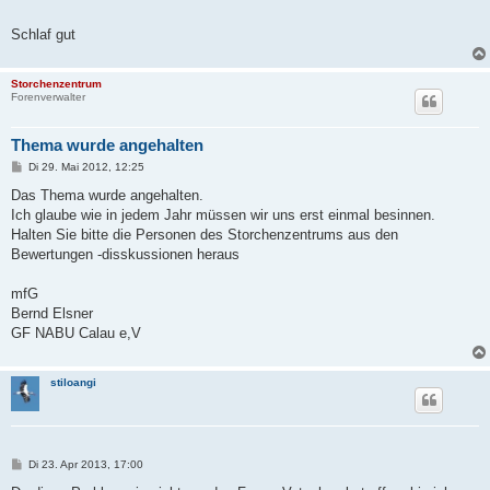
Schlaf gut
Storchenzentrum
Forenverwalter
Thema wurde angehalten
B
Di 29. Mai 2012, 12:25
e
i
Das Thema wurde angehalten.
t
Ich glaube wie in jedem Jahr müssen wir uns erst einmal besinnen.
r
a
Halten Sie bitte die Personen des Storchenzentrums aus den
g
Bewertungen -disskussionen heraus
mfG
Bernd Elsner
GF NABU Calau e,V
stiloangi
B
Di 23. Apr 2013, 17:00
e
i