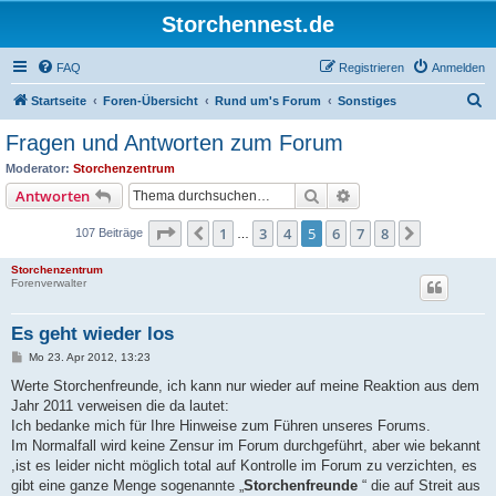
Storchennest.de
FAQ
Registrieren
Anmelden
S
Startseite
Foren-Übersicht
Rund um's Forum
Sonstiges
u
Fragen und Antworten zum Forum
c
Moderator:
Storchenzentrum
h
Suche
Erweiterte Suche
Antworten
e
Seite
5
von
8
1
3
4
5
6
7
8
Vorherige
Nächste
107 Beiträge
…
Storchenzentrum
Forenverwalter
Es geht wieder los
B
Mo 23. Apr 2012, 13:23
e
i
Werte Storchenfreunde, ich kann nur wieder auf meine Reaktion aus dem
t
Jahr 2011 verweisen die da lautet:
r
a
Ich bedanke mich für Ihre Hinweise zum Führen unseres Forums.
g
Im Normalfall wird keine Zensur im Forum durchgeführt, aber wie bekannt
,ist es leider nicht möglich total auf Kontrolle im Forum zu verzichten, es
gibt eine ganze Menge sogenannte „
Storchenfreunde
“ die auf Streit aus