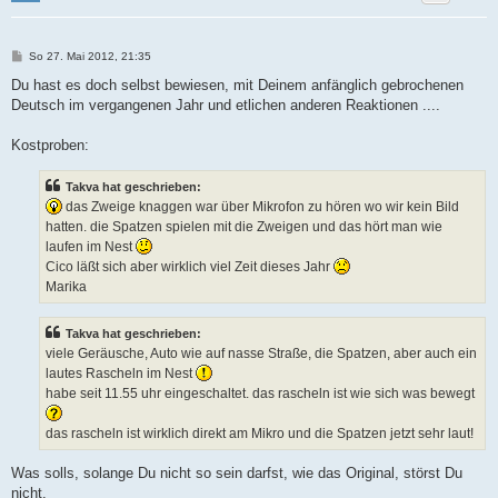
B
So 27. Mai 2012, 21:35
e
i
Du hast es doch selbst bewiesen, mit Deinem anfänglich gebrochenen
t
Deutsch im vergangenen Jahr und etlichen anderen Reaktionen ....
r
a
g
Kostproben:
Takva hat geschrieben:
das Zweige knaggen war über Mikrofon zu hören wo wir kein Bild
hatten. die Spatzen spielen mit die Zweigen und das hört man wie
laufen im Nest
Cico läßt sich aber wirklich viel Zeit dieses Jahr
Marika
Takva hat geschrieben:
viele Geräusche, Auto wie auf nasse Straße, die Spatzen, aber auch ein
lautes Rascheln im Nest
habe seit 11.55 uhr eingeschaltet. das rascheln ist wie sich was bewegt
das rascheln ist wirklich direkt am Mikro und die Spatzen jetzt sehr laut!
Was solls, solange Du nicht so sein darfst, wie das Original, störst Du
nicht.