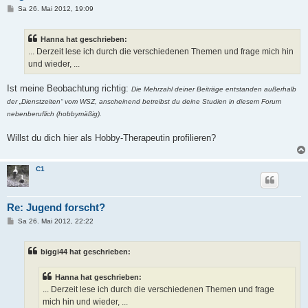
B
Sa 26. Mai 2012, 19:09
e
i
t
Hanna hat geschrieben:
r
a
... Derzeit lese ich durch die verschiedenen Themen und frage mich hin
g
und wieder, ...
Ist meine Beobachtung richtig:
Die Mehrzahl deiner Beiträge entstanden außerhalb
der „Dienstzeiten“ vom WSZ, anscheinend betreibst du deine Studien in diesem Forum
nebenberuflich (hobbymäßig).
Willst du dich hier als Hobby-Therapeutin profilieren?
C1
Re: Jugend forscht?
B
Sa 26. Mai 2012, 22:22
e
i
t
biggi44 hat geschrieben:
r
a
g
Hanna hat geschrieben:
... Derzeit lese ich durch die verschiedenen Themen und frage
mich hin und wieder, ...