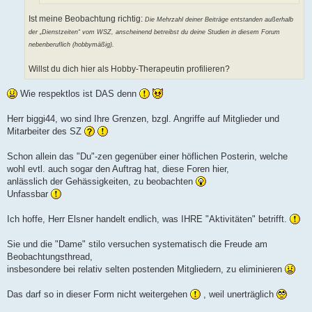
Ist meine Beobachtung richtig:
Die Mehrzahl deiner Beiträge entstanden außerhalb
der „Dienstzeiten“ vom WSZ, anscheinend betreibst du deine Studien in diesem Forum
nebenberuflich (hobbymäßig).
Willst du dich hier als Hobby-Therapeutin profilieren?
Wie respektlos ist DAS denn
Herr biggi44, wo sind Ihre Grenzen, bzgl. Angriffe auf Mitglieder und
Mitarbeiter des SZ
Schon allein das "Du"-zen gegenüber einer höflichen Posterin, welche
wohl evtl. auch sogar den Auftrag hat, diese Foren hier,
anlässlich der Gehässigkeiten, zu beobachten
Unfassbar
Ich hoffe, Herr Elsner handelt endlich, was IHRE "Aktivitäten" betrifft.
Sie und die "Dame" stilo versuchen systematisch die Freude am
Beobachtungsthread,
insbesondere bei relativ selten postenden Mitgliedern, zu eliminieren
Das darf so in dieser Form nicht weitergehen
, weil unerträglich