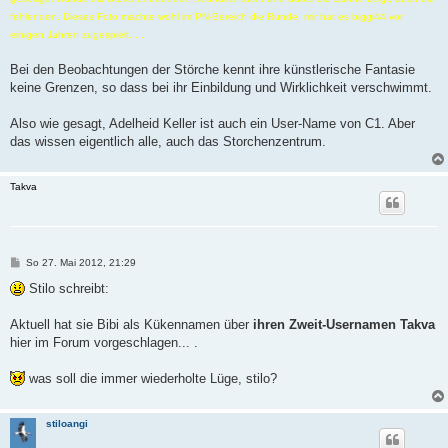
fehlenden. Dieses Foto machte wohl im PN-Bereich die Runde, mir hat es biggi44 vor
einigen Jahren zugespielt... .
Bei den Beobachtungen der Störche kennt ihre künstlerische Fantasie
keine Grenzen, so dass bei ihr Einbildung und Wirklichkeit verschwimmt.
Also wie gesagt, Adelheid Keller ist auch ein User-Name von C1. Aber
das wissen eigentlich alle, auch das Storchenzentrum.
Takva
B
So 27. Mai 2012, 21:29
e
i
Stilo schreibt:
t
r
a
Aktuell hat sie Bibi als Kükennamen über
ihren Zweit-Usernamen Takva
g
hier im Forum vorgeschlagen... .
was soll die immer wiederholte Lüge, stilo?
stiloangi