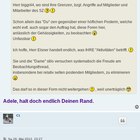
Herr biggi44, wo sind Ihre Grenzen, bzgl. Angriffe auf Mitglieder und
Mitarbeiter des SZ
Schon allein das "Du"-zen gegenüber einer höflichen Posterin, welche
wohl evtl. auch sogar den Auftrag hat, diese Foren hier,
anlässlich der Gehässigkeiten, zu beobachten
Unfassbar
Ich hoffe, Herr Elsner handelt endlich, was IHRE "Aktivitäten" betrifft.
Sie und die "Dame" stilo versuchen systematisch die Freude am
Beobachtungsthread,
insbesondere bei relativ selten postenden Mitgliedern, zu eliminieren
Das darf so in dieser Form nicht weitergehen
, weil unerträglich
Adele, halt doch endlich Deinen Rand.
C1
B
Sa 26. Mai 2012, 23:27