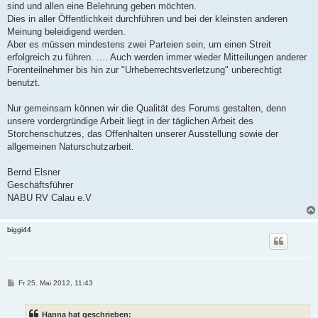
sind und allen eine Belehrung geben möchten.
Dies in aller Öffentlichkeit durchführen und bei der kleinsten anderen
Meinung beleidigend werden.
Aber es müssen mindestens zwei Parteien sein, um einen Streit
erfolgreich zu führen. .... Auch werden immer wieder Mitteilungen anderer
Forenteilnehmer bis hin zur "Urheberrechtsverletzung" unberechtigt
benutzt.
Nur gemeinsam können wir die Qualität des Forums gestalten, denn
unsere vordergründige Arbeit liegt in der täglichen Arbeit des
Storchenschutzes, das Offenhalten unserer Ausstellung sowie der
allgemeinen Naturschutzarbeit.
Bernd Elsner
Geschäftsführer
NABU RV Calau e.V
biggi44
B
Fr 25. Mai 2012, 11:43
e
i
t
Hanna hat geschrieben:
r