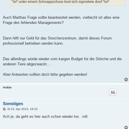
"lol" unter einem Schnappschuss liest sich irgendwie doof *lol*
Auch Marthas Frage sollte beantwortet werden, vielleicht ist alles eine
Frage des fehlenden Managements?
Dann hilft nur Geld für das Storchenzentrum, damit dieses Forum
professionell betrieben werden kann.
Das allerdings würde wieder vom kargen Budget für die Störche und die
anderen Tiere abgezwackt....
Aber Antworten sollten doch bitte gegeben werden!
Holldie
Sonstiges
B
Di 23. Apr 2013, 18:22
e
i
Ach je, da geht es hier auch schon wieder los. :roll:
t
r
a