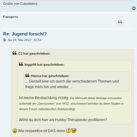
Grüße von Columbine1
Papageno
Re: Jugend forscht?
B
Sa 26. Mai 2012, 22:53
e
i
t
C1 hat geschrieben:
r
a
g
biggi44 hat geschrieben:
Hanna hat geschrieben:
... Derzeit lese ich durch die verschiedenen Themen und
frage mich hin und wieder, ...
Ist meine Beobachtung richtig:
Die Mehrzahl deiner Beiträge entstanden
außerhalb der „Dienstzeiten“ vom WSZ, anscheinend betreibst du deine Studien in
diesem Forum nebenberuflich (hobbymäßig).
Willst du dich hier als Hobby-Therapeutin profilieren?
Wie respektlos ist DAS denn