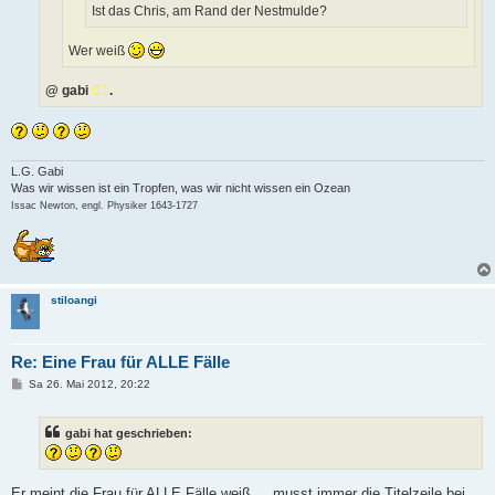
Ist das Chris, am Rand der Nestmulde?
Wer weiß
@ gabi
C1
.
L.G. Gabi
Was wir wissen ist ein Tropfen, was wir nicht wissen ein Ozean
Issac Newton, engl. Physiker 1643-1727
stiloangi
Re: Eine Frau für ALLE Fälle
B
Sa 26. Mai 2012, 20:22
e
i
t
gabi hat geschrieben:
r
a
g
Er meint die Frau für ALLE Fälle weiß..., musst immer die Titelzeile bei