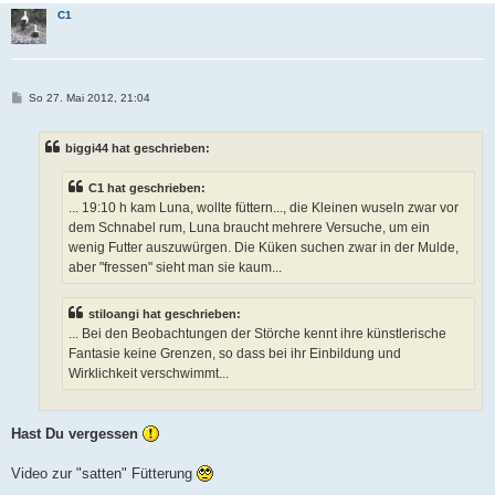
C1
B
So 27. Mai 2012, 21:04
e
i
t
biggi44 hat geschrieben:
r
a
g
C1 hat geschrieben:
... 19:10 h kam Luna, wollte füttern..., die Kleinen wuseln zwar vor
dem Schnabel rum, Luna braucht mehrere Versuche, um ein
wenig Futter auszuwürgen. Die Küken suchen zwar in der Mulde,
aber "fressen" sieht man sie kaum...
stiloangi hat geschrieben:
... Bei den Beobachtungen der Störche kennt ihre künstlerische
Fantasie keine Grenzen, so dass bei ihr Einbildung und
Wirklichkeit verschwimmt...
Hast Du vergessen
Video zur "satten" Fütterung