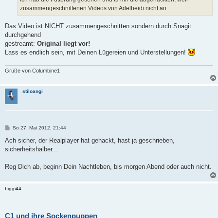
g
zusammengeschnittenen Videos von Adelheidi nicht an.
Das Video ist NICHT zusammengeschnitten sondern durch Snagit
durchgehend
gestreamt:
Original liegt vor!
Lass es endlich sein, mit Deinen Lügereien und Unterstellungen!
Grüße von Columbine1
stiloangi
B
So 27. Mai 2012, 21:44
e
i
Ach sicher, der Realplayer hat gehackt, hast ja geschrieben,
t
sicherheitshalber...
r
a
g
Reg Dich ab, beginn Dein Nachtleben, bis morgen Abend oder auch nicht.
biggi44
C1 und ihre Sockenpuppen