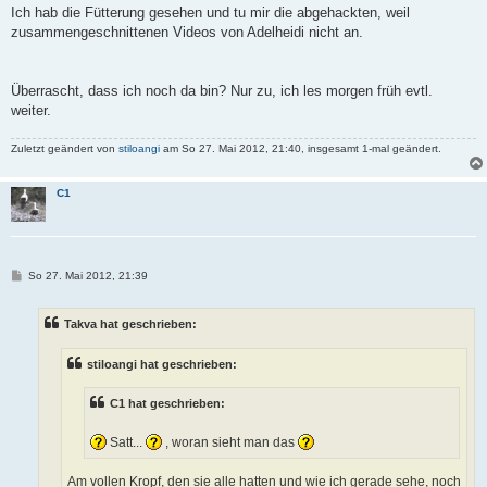
i
Ich hab die Fütterung gesehen und tu mir die abgehackten, weil
t
zusammengeschnittenen Videos von Adelheidi nicht an.
r
a
g
Überrascht, dass ich noch da bin? Nur zu, ich les morgen früh evtl.
weiter.
Zuletzt geändert von
stiloangi
am So 27. Mai 2012, 21:40, insgesamt 1-mal geändert.
C1
B
So 27. Mai 2012, 21:39
e
i
t
Takva hat geschrieben:
r
a
g
stiloangi hat geschrieben:
C1 hat geschrieben:
Satt...
, woran sieht man das
Am vollen Kropf, den sie alle hatten und wie ich gerade sehe, noch