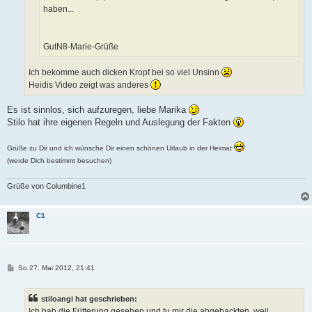
haben...
GutN8-Marie-Grüße
Ich bekomme auch dicken Kropf bei so viel Unsinn
Heidis Video zeigt was anderes
Es ist sinnlos, sich aufzuregen, liebe Marika
Stilo hat ihre eigenen Regeln und Auslegung der Fakten
Grüße zu Dir und ich wünsche Dir einen schönen Urlaub in der Heimat
(werde Dich bestimmt besuchen)
Grüße von Columbine1
C1
B
So 27. Mai 2012, 21:41
e
i
t
stiloangi hat geschrieben:
r
a
Ich hab die Fütterung gesehen und tu mir die abgehackten, weil