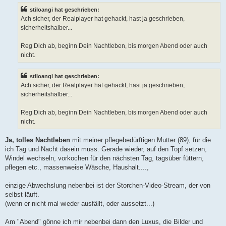
t
stiloangi hat geschrieben:
r
a
Ach sicher, der Realplayer hat gehackt, hast ja geschrieben,
g
sicherheitshalber...
Reg Dich ab, beginn Dein Nachtleben, bis morgen Abend oder auch
nicht.
stiloangi hat geschrieben:
Ach sicher, der Realplayer hat gehackt, hast ja geschrieben,
sicherheitshalber...
Reg Dich ab, beginn Dein Nachtleben, bis morgen Abend oder auch
nicht.
Ja, tolles Nachtleben
mit meiner pflegebedürftigen Mutter (89), für die
ich Tag und Nacht dasein muss. Gerade wieder, auf den Topf setzen,
Windel wechseln, vorkochen für den nächsten Tag, tagsüber füttern,
pflegen etc., massenweise Wäsche, Haushalt....,
einzige Abwechslung nebenbei ist der Storchen-Video-Stream, der von
selbst läuft.
(wenn er nicht mal wieder ausfällt, oder aussetzt...)
Am "Abend" gönne ich mir nebenbei dann den Luxus, die Bilder und