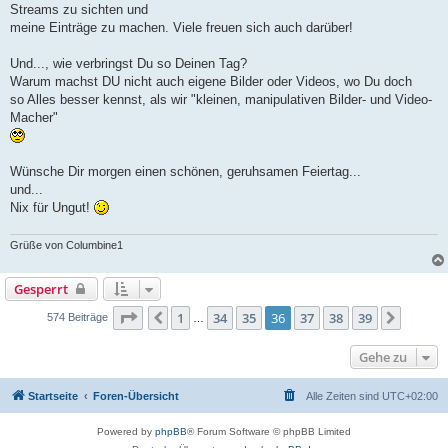
Streams zu sichten und
meine Einträge zu machen. Viele freuen sich auch darüber!
Und..., wie verbringst Du so Deinen Tag?
Warum machst DU nicht auch eigene Bilder oder Videos, wo Du doch
so Alles besser kennst, als wir "kleinen, manipulativen Bilder- und Video-
Macher"
Wünsche Dir morgen einen schönen, geruhsamen Feiertag...
und...
Nix für Ungut!
Grüße von Columbine1
Gesperrt
Seite
36
von
39
1
34
35
36
37
38
39
Vorherige
Nächst
574 Beiträge
…
Gehe zu
Startseite
Foren-Übersicht
Alle Zeiten sind
UTC+02:00
Powered by
phpBB
® Forum Software © phpBB Limited