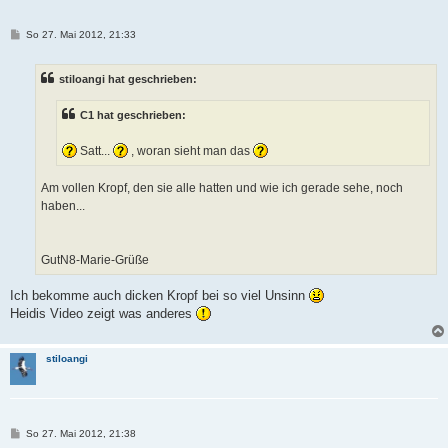
B
So 27. Mai 2012, 21:33
e
i
t
stiloangi hat geschrieben:
r
a
g
C1 hat geschrieben:
Satt...
, woran sieht man das
Am vollen Kropf, den sie alle hatten und wie ich gerade sehe, noch
haben...
GutN8-Marie-Grüße
Ich bekomme auch dicken Kropf bei so viel Unsinn
Heidis Video zeigt was anderes
stiloangi
B
So 27. Mai 2012, 21:38
e