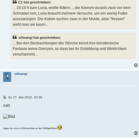
C1 hat geschrieben:
r
a
... 19:10 h kam Luna, wollte füttern..., die Kleinen wuseln zwar vor dem
g
Schnabel rum, Luna braucht mehrere Versuche, um ein wenig Futter
auszuwürgen. Die Küken suchen zwar in der Mulde, aber "fressen"
sieht man sie kaum...
stiloangi hat geschrieben:
... Bei den Beobachtungen der Störche kennt ihre künstlerische
Fantasie keine Grenzen, so dass bei ihr Einbildung und Wirklichkeit
verschwimmt...
stiloangi
B
So 27. Mai 2012, 20:38
e
i
satt
t
r
a
g
liegen da, wie zu Weihnachten an der Geflügeltheke