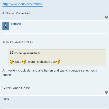
http://www.vidup.de/v/mhIrb/
Grüße von Columbine1
stiloangi
B
So 27. Mai 2012, 21:26
e
i
t
C1 hat geschrieben:
r
a
g
Satt...
, woran sieht man das
Am vollen Kropf, den sie alle hatten und wie ich gerade sehe, noch
haben...
GutN8-Marie-Grüße
Takva