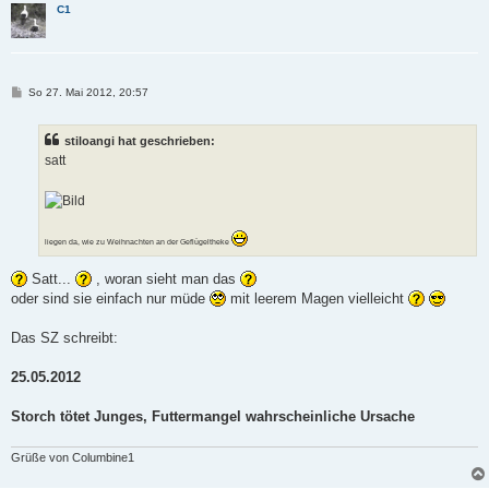
C1
B
So 27. Mai 2012, 20:57
e
i
t
stiloangi hat geschrieben:
r
a
satt
g
liegen da, wie zu Weihnachten an der Geflügeltheke
Satt...
, woran sieht man das
oder sind sie einfach nur müde
mit leerem Magen vielleicht
Das SZ schreibt:
25.05.2012
Storch tötet Junges, Futtermangel wahrscheinliche Ursache
Grüße von Columbine1