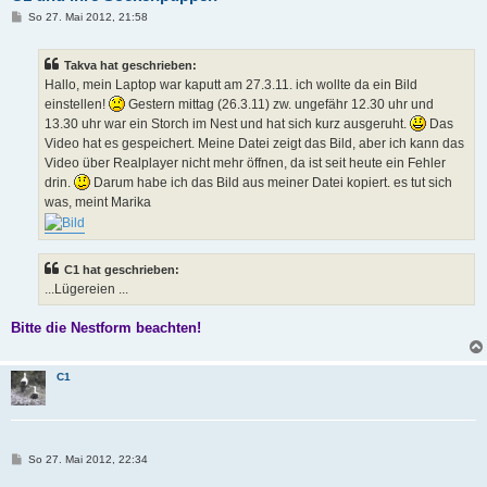
B
So 27. Mai 2012, 21:58
e
i
t
Takva hat geschrieben:
r
a
Hallo, mein Laptop war kaputt am 27.3.11. ich wollte da ein Bild
g
einstellen!
Gestern mittag (26.3.11) zw. ungefähr 12.30 uhr und
13.30 uhr war ein Storch im Nest und hat sich kurz ausgeruht.
Das
Video hat es gespeichert. Meine Datei zeigt das Bild, aber ich kann das
Video über Realplayer nicht mehr öffnen, da ist seit heute ein Fehler
drin.
Darum habe ich das Bild aus meiner Datei kopiert. es tut sich
was, meint Marika
C1 hat geschrieben:
...Lügereien ...
Bitte die Nestform beachten!
C1
B
So 27. Mai 2012, 22:34
e
i