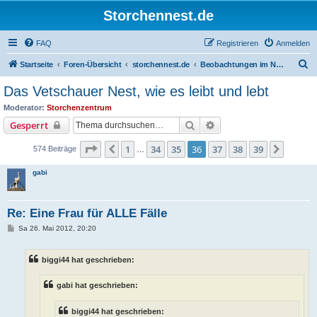
Storchennest.de
FAQ
Registrieren
Anmelden
S
Startseite
Foren-Übersicht
storchennest.de
Beobachtungen im Nest von Vetschau
u
Das Vetschauer Nest, wie es leibt und lebt
c
Moderator:
Storchenzentrum
h
Suche
Erweiterte Suche
Gesperrt
e
Seite
36
von
39
1
34
35
36
37
38
39
Vorherige
Nächst
574 Beiträge
…
gabi
Re: Eine Frau für ALLE Fälle
B
Sa 26. Mai 2012, 20:20
e
i
t
biggi44 hat geschrieben:
r
a
g
gabi hat geschrieben:
biggi44 hat geschrieben: