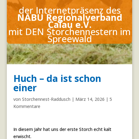
der Internetpräsenz des
NABU Regionalverband
Calau e.V.
mit DEN Storchennestern
im
Spreewald
Huch – da ist schon
einer
von
Storchennest-Raddusch
|
März 14, 2026
|
5
Kommentare
In diesem Jahr hat uns der erste Storch echt kalt
erwischt.