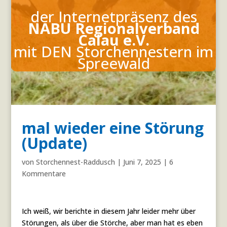
der Internetpräsenz des
NABU Regionalverband
Calau e.V.
mit DEN Storchennestern
im
Spreewald
mal wieder eine Störung
(Update)
von
Storchennest-Raddusch
|
Juni 7, 2025
|
6
Kommentare
Ich weiß, wir berichte in diesem Jahr leider mehr über
Störungen, als über die Störche, aber man hat es eben