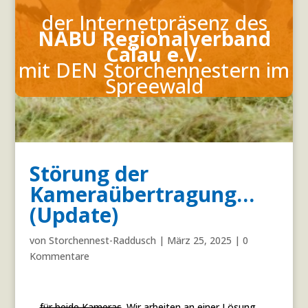
der Internetpräsenz des
NABU Regionalverband
Calau e.V.
mit DEN Storchennestern
im
Spreewald
Störung der
Kameraübertragung…
(Update)
von
Storchennest-Raddusch
|
März 25, 2025
|
0
Kommentare
…
für beide Kameras
. Wir arbeiten an einer Lösung.